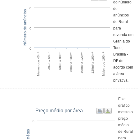
do número
de
0
Número de anúncios
anúncios
de Rural
para
0
revenda em
Granja do
Torto,
0
Menos que 40m²
40m² a 60m²
60m² a 80m²
80m² a 100m²
100m² a 120m²
120m² a 160m²
Maior que 160m²
Brasilia -
DF de
acordo com
a área
privativa.
Este
gráfico
Preço médio por área
mostra o
preço
0
médio
de Rural
para