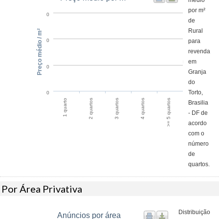
médio
por m²
0
de
Rural
Preço médio / m²
para
0
revenda
em
0
Granja
do
Torto,
0
1 quarto
2 quartos
3 quartos
4 quartos
>= 5 quartos
Brasilia
- DF de
acordo
com o
número
de
quartos.
Por Área Privativa
Distribuição
Anúncios por área