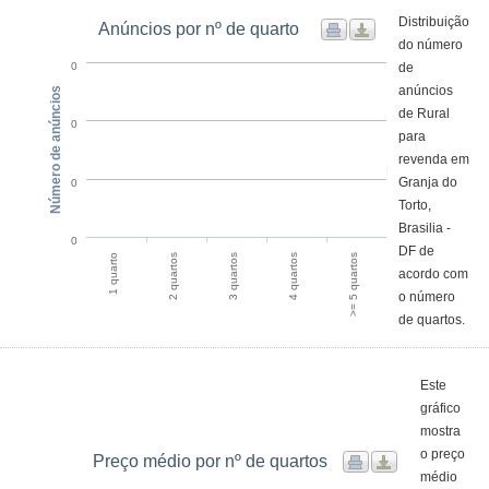
Distribuição
Anúncios por nº de quarto
do número
de
0
anúncios
Número de anúncios
de Rural
0
para
revenda em
Granja do
0
Torto,
Brasilia -
0
DF de
1 quarto
2 quartos
3 quartos
4 quartos
>= 5 quartos
acordo com
o número
de quartos.
Este
gráfico
mostra
o preço
Preço médio por nº de quartos
médio