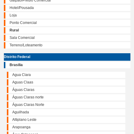
Galpão/Prédio Comercial
Hotel/Pousada
Loja
Ponto Comercial
Rural
Sala Comercial
Terreno/Loteamento
Distrito Federal
Brasilia
Agua Clara
Aguas Claas
Águas Claras
Águas Claras norte
Águas Claras Norte
Aguilhada
Altiplano Leste
Arapoanga