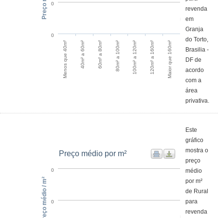
Preço médio
0
revenda
em
Granja
0
do Torto,
60m² a 80m²
40m² a 60m²
Menos que 40m²
Maior que 160m²
120m² a 160m²
100m² a 120m²
80m² a 100m²
Brasilia -
DF de
acordo
com a
área
privativa.
Este
gráfico
mostra o
Preço médio por m²
preço
médio
0
Preço médio / m²
por m²
de Rural
para
0
revenda