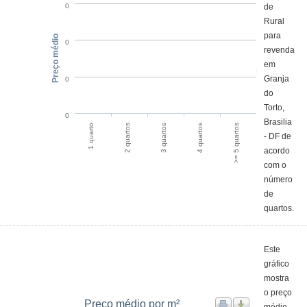
de
0
Rural
para
Preço médio
0
revenda
em
Granja
0
do
Torto,
0
Brasilia
1 quarto
2 quartos
3 quartos
4 quartos
>= 5 quartos
- DF de
acordo
com o
número
de
quartos.
Este
gráfico
mostra
o preço
Preço médio por m²