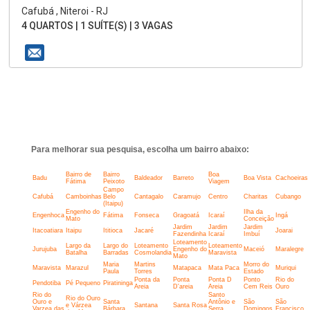
Cafubá , Niteroi - RJ
4 QUARTOS | 1 SUÍTE(S) | 3 VAGAS
Para melhorar sua pesquisa, escolha um bairro abaixo:
Bairro de
Bairro
Boa
Badu
Baldeador
Barreto
Boa Vista
Cachoeiras
Fátima
Peixoto
Viagem
Campo
Cafubá
Camboinhas
Belo
Cantagalo
Caramujo
Centro
Charitas
Cubango
(Itaipu)
Engenho do
Ilha da
Engenhoca
Fátima
Fonseca
Gragoatá
Icaraí
Ingá
Mato
Conceição
Jardim
Jardim
Jardim
Itacoatiara
Itaipu
Ititioca
Jacaré
Joarai
Fazendinha
Icaraí
Imbuí
Loteamento
Largo da
Largo do
Loteamento
Loteamento
Jurujuba
Engenho do
Maceió
Maralegre
Batalha
Barradas
Cosmolandia
Maravista
Mato
Maria
Martins
Morro do
Maravista
Marazul
Matapaca
Mata Paca
Muriqui
Paula
Torres
Estado
Ponta da
Ponta
Ponta D
Ponto
Rio do
Pendotiba
Pé Pequeno
Piratininga
Areia
D'areia
Areia
Cem Reis
Ouro
Rio do
Santo
Rio do Ouro
Ouro e
Santa
Antônio e
São
São
e Várzea
Santana
Santa Rosa
Varzea das
Bárbara
Serra
Domingos
Francisco