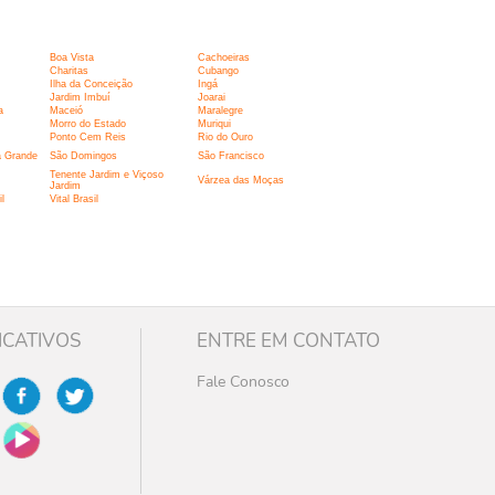
Boa Vista
Cachoeiras
Charitas
Cubango
Ilha da Conceição
Ingá
Jardim Imbuí
Joarai
a
Maceió
Maralegre
Morro do Estado
Muriqui
Ponto Cem Reis
Rio do Ouro
a Grande
São Domingos
São Francisco
Tenente Jardim e Viçoso
Várzea das Moças
Jardim
l
Vital Brasil
ICATIVOS
ENTRE EM CONTATO
Fale Conosco