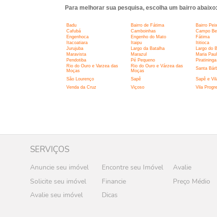
Para melhorar sua pesquisa, escolha um bairro abaixo
Badu
Bairro de Fátima
Bairro Pei
Cafubá
Camboinhas
Campo Belo
Engenhoca
Engenho do Mato
Fátima
Itacoatiara
Itaipu
Ititioca
Jurujuba
Largo da Batalha
Largo do 
Maravista
Marazul
Maria Pau
Pendotiba
Pé Pequeno
Piratininga
Rio do Ouro e Varzea das
Rio do Ouro e Várzea das
Santa Bár
Moças
Moças
São Lourenço
Sapê
Sapê e Vil
Venda da Cruz
Viçoso
Vila Progr
SERVIÇOS
Anuncie seu imóvel
Encontre seu Imóvel
Avalie
Solicite seu imóvel
Financie
Preço Médio
Avalie seu imóvel
Dicas