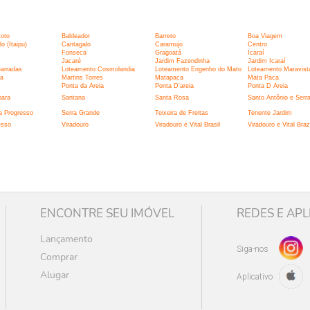
:
xoto
Baldeador
Barreto
Boa Viagem
 (Itaipu)
Cantagalo
Caramujo
Centro
Fonseca
Gragoatá
Icaraí
Jacaré
Jardim Fazendinha
Jardim Icaraí
Barradas
Loteamento Cosmolandia
Loteamento Engenho do Mato
Loteamento Maravist
la
Martins Torres
Matapaca
Mata Paca
Ponta da Areia
Ponta D'areia
Ponta D Areia
bara
Santana
Santa Rosa
Santo Antônio e Serr
a Progresso
Serra Grande
Teixeira de Freitas
Tenente Jardim
esso
Viradouro
Viradouro e Vital Brasil
Viradouro e Vital Brazi
ENCONTRE SEU IMÓVEL
REDES E APL
Lançamento
Siga-nos
Comprar
Alugar
Aplicativo