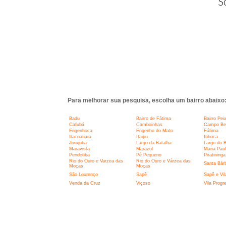
S
Para melhorar sua pesquisa, escolha um bairro abaixo
Badu
Bairro de Fátima
Bairro Pei
Cafubá
Camboinhas
Campo Belo
Engenhoca
Engenho do Mato
Fátima
Itacoatiara
Itaipu
Ititioca
Jurujuba
Largo da Batalha
Largo do 
Maravista
Marazul
Maria Pau
Pendotiba
Pé Pequeno
Piratininga
Rio do Ouro e Varzea das
Rio do Ouro e Várzea das
Santa Bár
Moças
Moças
São Lourenço
Sapê
Sapê e Vil
Venda da Cruz
Viçoso
Vila Progr