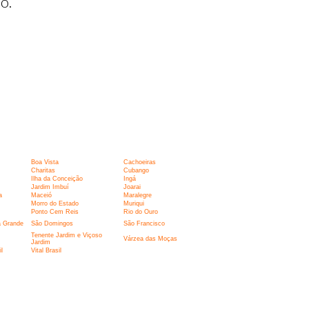
o.
Boa Vista
Cachoeiras
Charitas
Cubango
Ilha da Conceição
Ingá
Jardim Imbuí
Joarai
a
Maceió
Maralegre
Morro do Estado
Muriqui
Ponto Cem Reis
Rio do Ouro
a Grande
São Domingos
São Francisco
Tenente Jardim e Viçoso
Várzea das Moças
Jardim
l
Vital Brasil