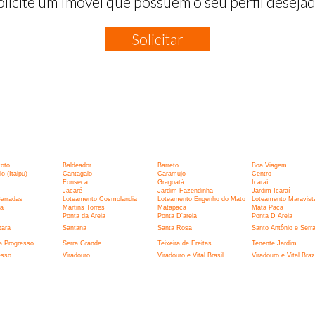
olicite um Imóvel que possuem o seu perfil desejad
Solicitar
:
xoto
Baldeador
Barreto
Boa Viagem
 (Itaipu)
Cantagalo
Caramujo
Centro
Fonseca
Gragoatá
Icaraí
Jacaré
Jardim Fazendinha
Jardim Icaraí
Barradas
Loteamento Cosmolandia
Loteamento Engenho do Mato
Loteamento Maravist
la
Martins Torres
Matapaca
Mata Paca
Ponta da Areia
Ponta D'areia
Ponta D Areia
bara
Santana
Santa Rosa
Santo Antônio e Serr
a Progresso
Serra Grande
Teixeira de Freitas
Tenente Jardim
esso
Viradouro
Viradouro e Vital Brasil
Viradouro e Vital Brazi