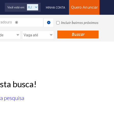
Quero Anunciar
Você está em:
MINHA CONTA
radouro
Incluir bairros próximos
sta busca!
ra pesquisa