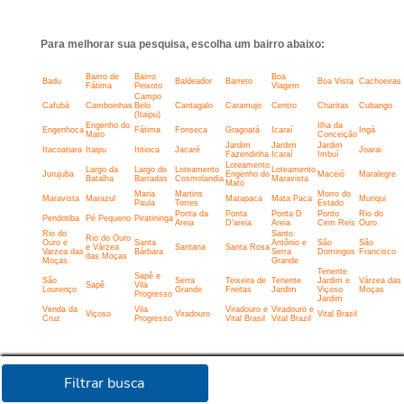
Para melhorar sua pesquisa, escolha um bairro abaixo:
Bairro de
Bairro
Boa
Badu
Baldeador
Barreto
Boa Vista
Cachoeiras
Fátima
Peixoto
Viagem
Campo
Cafubá
Camboinhas
Belo
Cantagalo
Caramujo
Centro
Charitas
Cubango
(Itaipu)
Engenho do
Ilha da
Engenhoca
Fátima
Fonseca
Gragoatá
Icaraí
Ingá
Mato
Conceição
Jardim
Jardim
Jardim
Itacoatiara
Itaipu
Ititioca
Jacaré
Joarai
Fazendinha
Icaraí
Imbuí
Loteamento
Largo da
Largo do
Loteamento
Loteamento
Jurujuba
Engenho do
Maceió
Maralegre
Batalha
Barradas
Cosmolandia
Maravista
Mato
Maria
Martins
Morro do
Maravista
Marazul
Matapaca
Mata Paca
Muriqui
Paula
Torres
Estado
Ponta da
Ponta
Ponta D
Ponto
Rio do
Pendotiba
Pé Pequeno
Piratininga
Areia
D'areia
Areia
Cem Reis
Ouro
Rio do
Santo
Rio do Ouro
Ouro e
Santa
Antônio e
São
São
e Várzea
Santana
Santa Rosa
Varzea das
Bárbara
Serra
Domingos
Francisco
das Moças
Moças
Grande
Tenente
Sapê e
São
Serra
Teixeira de
Tenente
Jardim e
Várzea das
Sapê
Vila
Lourenço
Grande
Freitas
Jardim
Viçoso
Moças
Progresso
Jardim
Venda da
Vila
Viradouro e
Viradouro e
Viçoso
Viradouro
Vital Brasil
Cruz
Progresso
Vital Brasil
Vital Brazil
Filtrar busca