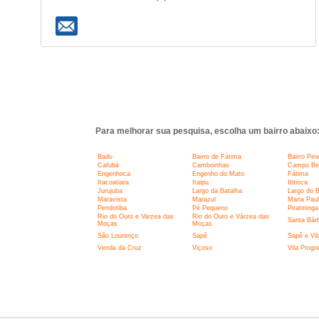
Para melhorar sua pesquisa, escolha um bairro abaixo
Badu
Bairro de Fátima
Bairro Pei
Cafubá
Camboinhas
Campo Belo
Engenhoca
Engenho do Mato
Fátima
Itacoatiara
Itaipu
Ititioca
Jurujuba
Largo da Batalha
Largo do 
Maravista
Marazul
Maria Pau
Pendotiba
Pé Pequeno
Piratininga
Rio do Ouro e Varzea das
Rio do Ouro e Várzea das
Santa Bár
Moças
Moças
São Lourenço
Sapê
Sapê e Vil
Venda da Cruz
Viçoso
Vila Progr