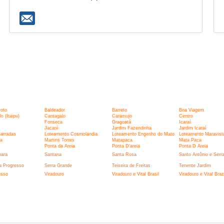
:
xoto
Baldeador
Barreto
Boa Viagem
 (Itaipu)
Cantagalo
Caramujo
Centro
Fonseca
Gragoatá
Icaraí
Jacaré
Jardim Fazendinha
Jardim Icaraí
Barradas
Loteamento Cosmolandia
Loteamento Engenho do Mato
Loteamento Maravist
la
Martins Torres
Matapaca
Mata Paca
Ponta da Areia
Ponta D'areia
Ponta D Areia
bara
Santana
Santa Rosa
Santo Antônio e Serr
a Progresso
Serra Grande
Teixeira de Freitas
Tenente Jardim
esso
Viradouro
Viradouro e Vital Brasil
Viradouro e Vital Brazi