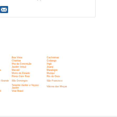
Boa Vista
Cachoeiras
Charitas
Cubango
Ilha da Conceição
Ingá
Jardim Imbuí
Joarai
a
Maceió
Maralegre
Morro do Estado
Muriqui
Ponto Cem Reis
Rio do Ouro
a Grande
São Domingos
São Francisco
Tenente Jardim e Viçoso
Várzea das Moças
Jardim
l
Vital Brasil