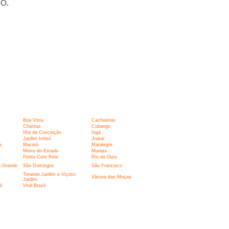
o.
Boa Vista
Cachoeiras
Charitas
Cubango
Ilha da Conceição
Ingá
Jardim Imbuí
Joarai
a
Maceió
Maralegre
Morro do Estado
Muriqui
Ponto Cem Reis
Rio do Ouro
a Grande
São Domingos
São Francisco
Tenente Jardim e Viçoso
Várzea das Moças
Jardim
l
Vital Brasil