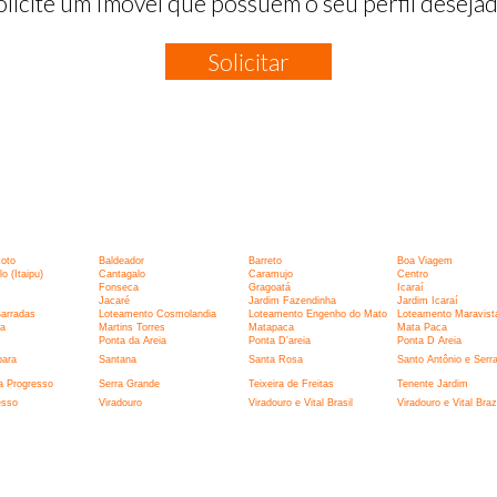
olicite um Imóvel que possuem o seu perfil desejad
Solicitar
:
xoto
Baldeador
Barreto
Boa Viagem
 (Itaipu)
Cantagalo
Caramujo
Centro
Fonseca
Gragoatá
Icaraí
Jacaré
Jardim Fazendinha
Jardim Icaraí
Barradas
Loteamento Cosmolandia
Loteamento Engenho do Mato
Loteamento Maravist
la
Martins Torres
Matapaca
Mata Paca
Ponta da Areia
Ponta D'areia
Ponta D Areia
bara
Santana
Santa Rosa
Santo Antônio e Serr
a Progresso
Serra Grande
Teixeira de Freitas
Tenente Jardim
esso
Viradouro
Viradouro e Vital Brasil
Viradouro e Vital Brazi