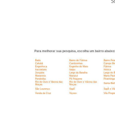
S
Para melhorar sua pesquisa, escolha um bairro abaixo
Badu
Bairro de Fátima
Bairro Pei
Cafubá
Camboinhas
Campo Belo
Engenhoca
Engenho do Mato
Fátima
Itacoatiara
Itaipu
Ititioca
Jurujuba
Largo da Batalha
Largo do 
Maravista
Marazul
Maria Pau
Pendotiba
Pé Pequeno
Piratininga
Rio do Ouro e Varzea das
Rio do Ouro e Várzea das
Santa Bár
Moças
Moças
São Lourenço
Sapê
Sapê e Vil
Venda da Cruz
Viçoso
Vila Progr