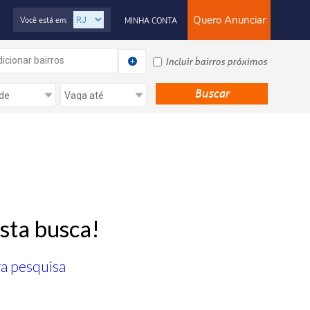
Quero Anunciar
Você está em:
MINHA CONTA
icionar bairros
Incluir bairros próximos
sta busca!
ra pesquisa