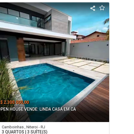
$ 2.300.000,00
PEN HOUSE VENDE: LINDA CASA EM CA
Camboinhas , Niteroi - RJ
3 QUARTOS | 3 SUÍTE(S)