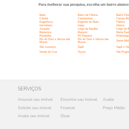
Para melhorar sua pesquisa, escolha um bairro abaixo
Badu
Bairro de Fátima
Bairro Pei
Cafubá
Camboinhas
Campo Belo
Engenhoca
Engenho do Mato
Fátima
Itacoatiara
Itaipu
Ititioca
Jurujuba
Largo da Batalha
Largo do 
Maravista
Marazul
Maria Pau
Pendotiba
Pé Pequeno
Piratininga
Rio do Ouro e Varzea das
Rio do Ouro e Várzea das
Santa Bár
Moças
Moças
São Lourenço
Sapê
Sapê e Vil
Venda da Cruz
Viçoso
Vila Progr
SERVIÇOS
Anuncie seu imóvel
Encontre seu Imóvel
Avalie
Solicite seu imóvel
Financie
Preço Médio
Avalie seu imóvel
Dicas