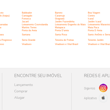
:
xoto
Baldeador
Barreto
Boa Viagem
 (Itaipu)
Cantagalo
Caramujo
Centro
Fonseca
Gragoatá
Icaraí
Jacaré
Jardim Fazendinha
Jardim Icaraí
Barradas
Loteamento Cosmolandia
Loteamento Engenho do Mato
Loteamento Maravist
la
Martins Torres
Matapaca
Mata Paca
Ponta da Areia
Ponta D'areia
Ponta D Areia
bara
Santana
Santa Rosa
Santo Antônio e Serr
a Progresso
Serra Grande
Teixeira de Freitas
Tenente Jardim
esso
Viradouro
Viradouro e Vital Brasil
Viradouro e Vital Brazi
ENCONTRE SEU IMÓVEL
REDES E APL
Lançamento
Siga-nos
Comprar
Alugar
Aplicativo