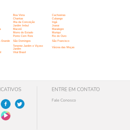
Boa Vista
Cachoeiras
Charitas
Cubango
Ilha da Conceição
Ingá
Jardim Imbuí
Joarai
a
Maceió
Maralegre
Morro do Estado
Muriqui
Ponto Cem Reis
Rio do Ouro
a Grande
São Domingos
São Francisco
Tenente Jardim e Viçoso
Várzea das Moças
Jardim
l
Vital Brasil
ICATIVOS
ENTRE EM CONTATO
Fale Conosco