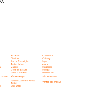
o.
Boa Vista
Cachoeiras
Charitas
Cubango
Ilha da Conceição
Ingá
Jardim Imbuí
Joarai
a
Maceió
Maralegre
Morro do Estado
Muriqui
Ponto Cem Reis
Rio do Ouro
a Grande
São Domingos
São Francisco
Tenente Jardim e Viçoso
Várzea das Moças
Jardim
l
Vital Brasil