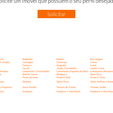
olicite um Imóvel que possuem o seu perfil desejad
Solicitar
:
xoto
Baldeador
Barreto
Boa Viagem
 (Itaipu)
Cantagalo
Caramujo
Centro
Fonseca
Gragoatá
Icaraí
Jacaré
Jardim Fazendinha
Jardim Icaraí
Barradas
Loteamento Cosmolandia
Loteamento Engenho do Mato
Loteamento Maravist
la
Martins Torres
Matapaca
Mata Paca
Ponta da Areia
Ponta D'areia
Ponta D Areia
bara
Santana
Santa Rosa
Santo Antônio e Serr
a Progresso
Serra Grande
Teixeira de Freitas
Tenente Jardim
esso
Viradouro
Viradouro e Vital Brasil
Viradouro e Vital Brazi