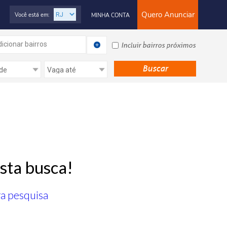
Quero Anunciar
Você está em:
MINHA CONTA
icionar bairros
Incluir bairros próximos
sta busca!
ra pesquisa