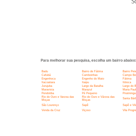
S
Para melhorar sua pesquisa, escolha um bairro abaixo
Badu
Bairro de Fátima
Bairro Pei
Cafubá
Camboinhas
Campo Belo
Engenhoca
Engenho do Mato
Fátima
Itacoatiara
Itaipu
Ititioca
Jurujuba
Largo da Batalha
Largo do 
Maravista
Marazul
Maria Pau
Pendotiba
Pé Pequeno
Piratininga
Rio do Ouro e Varzea das
Rio do Ouro e Várzea das
Santa Bár
Moças
Moças
São Lourenço
Sapê
Sapê e Vil
Venda da Cruz
Viçoso
Vila Progr