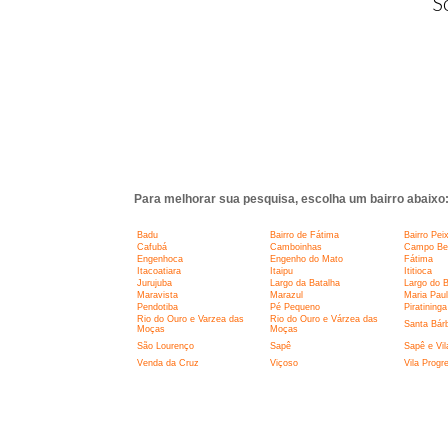
S
Para melhorar sua pesquisa, escolha um bairro abaixo
Badu
Bairro de Fátima
Bairro Pei
Cafubá
Camboinhas
Campo Belo
Engenhoca
Engenho do Mato
Fátima
Itacoatiara
Itaipu
Ititioca
Jurujuba
Largo da Batalha
Largo do 
Maravista
Marazul
Maria Pau
Pendotiba
Pé Pequeno
Piratininga
Rio do Ouro e Varzea das
Rio do Ouro e Várzea das
Santa Bár
Moças
Moças
São Lourenço
Sapê
Sapê e Vil
Venda da Cruz
Viçoso
Vila Progr