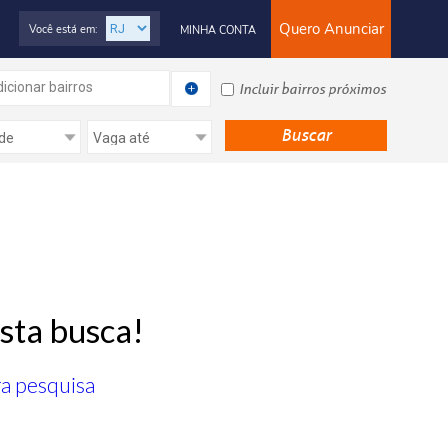
Quero Anunciar
Você está em:
MINHA CONTA
icionar bairros
Incluir bairros próximos
sta busca!
ra pesquisa