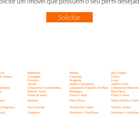
olicite um Imóvel que possuem o seu perfil desejad
Solicitar
:
xoto
Baldeador
Barreto
Boa Viagem
 (Itaipu)
Cantagalo
Caramujo
Centro
Fonseca
Gragoatá
Icaraí
Jacaré
Jardim Fazendinha
Jardim Icaraí
Barradas
Loteamento Cosmolandia
Loteamento Engenho do Mato
Loteamento Maravist
la
Martins Torres
Matapaca
Mata Paca
Ponta da Areia
Ponta D'areia
Ponta D Areia
bara
Santana
Santa Rosa
Santo Antônio e Serr
a Progresso
Serra Grande
Teixeira de Freitas
Tenente Jardim
esso
Viradouro
Viradouro e Vital Brasil
Viradouro e Vital Brazi