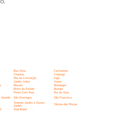
o.
Boa Vista
Cachoeiras
Charitas
Cubango
Ilha da Conceição
Ingá
Jardim Imbuí
Joarai
a
Maceió
Maralegre
Morro do Estado
Muriqui
Ponto Cem Reis
Rio do Ouro
a Grande
São Domingos
São Francisco
Tenente Jardim e Viçoso
Várzea das Moças
Jardim
l
Vital Brasil