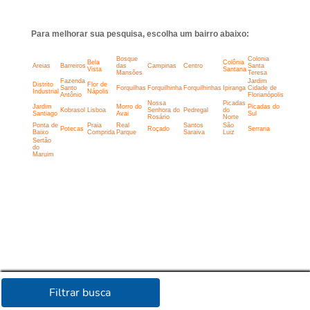
Para melhorar sua pesquisa, escolha um bairro abaixo:
Bosque
Colonia
Bela
Colônia
Areias
Barreiros
das
Campinas
Centro
Santa
Vista
Santana
Mansões
Teresa
Fazenda
Jardim
Distrito
Flor de
Santo
Forquilhas
Forquilhinha
Forquilhinhas
Ipiranga
Cidade de
Industrial
Nápolis
Antônio
Florianópolis
Nossa
Picadas
Jardim
Morro do
Picadas do
Kobrasol
Lisboa
Senhora do
Pedregal
do
Santiago
Avai
Sul
Rosário
Norte
Ponta de
Praia
Real
Santos
São
Potecas
Roçado
Serraria
Baixo
Comprida
Parque
Saraiva
Luiz
Sertão
do
Maruim
Filtrar busca