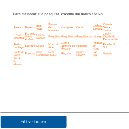
Para melhorar sua pesquisa, escolha um bairro abaixo:
Bosque
Colonia
Bela
Colônia
Areias
Barreiros
das
Campinas
Centro
Santa
Vista
Santana
Mansões
Teresa
Fazenda
Jardim
Distrito
Flor de
Santo
Forquilhas
Forquilhinha
Forquilhinhas
Ipiranga
Cidade de
Industrial
Nápolis
Antônio
Florianópolis
Nossa
Picadas
Jardim
Morro do
Picadas do
Kobrasol
Lisboa
Senhora do
Pedregal
do
Santiago
Avai
Sul
Rosário
Norte
Ponta de
Praia
Real
Santos
São
Potecas
Roçado
Serraria
Baixo
Comprida
Parque
Saraiva
Luiz
Sertão
do
Maruim
Filtrar busca