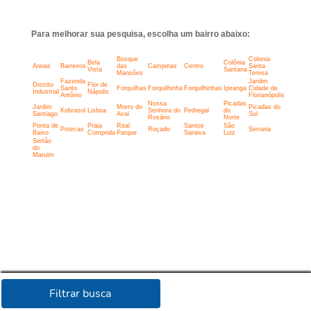
Para melhorar sua pesquisa, escolha um bairro abaixo:
Bosque
Colonia
Bela
Colônia
Areias
Barreiros
das
Campinas
Centro
Santa
Vista
Santana
Mansões
Teresa
Fazenda
Jardim
Distrito
Flor de
Santo
Forquilhas
Forquilhinha
Forquilhinhas
Ipiranga
Cidade de
Industrial
Nápolis
Antônio
Florianópolis
Nossa
Picadas
Jardim
Morro do
Picadas do
Kobrasol
Lisboa
Senhora do
Pedregal
do
Santiago
Avai
Sul
Rosário
Norte
Ponta de
Praia
Real
Santos
São
Potecas
Roçado
Serraria
Baixo
Comprida
Parque
Saraiva
Luiz
Sertão
do
Maruim
Filtrar busca