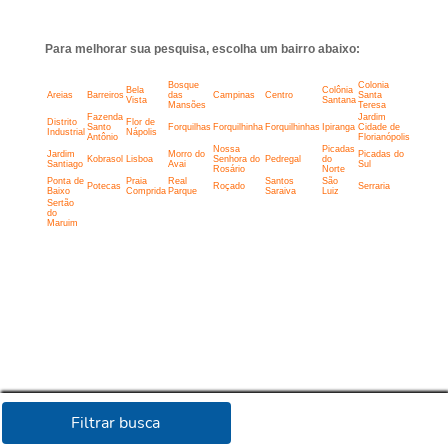
Para melhorar sua pesquisa, escolha um bairro abaixo:
Bosque
Colonia
Bela
Colônia
Areias
Barreiros
das
Campinas
Centro
Santa
Vista
Santana
Mansões
Teresa
Fazenda
Jardim
Distrito
Flor de
Santo
Forquilhas
Forquilhinha
Forquilhinhas
Ipiranga
Cidade de
Industrial
Nápolis
Antônio
Florianópolis
Nossa
Picadas
Jardim
Morro do
Picadas do
Kobrasol
Lisboa
Senhora do
Pedregal
do
Santiago
Avai
Sul
Rosário
Norte
Ponta de
Praia
Real
Santos
São
Potecas
Roçado
Serraria
Baixo
Comprida
Parque
Saraiva
Luiz
Sertão
do
Maruim
Filtrar busca