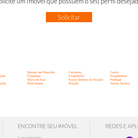
olicite um Imóvel que possuem o seu perfil desejad
Solicitar
:
Bosque das Mansões
Campinas
Centro
polis
Forquilhas
Forquilhinha
Forquilhinhas
Morro do Avai
Nossa Senhora do Rosário
Pedregal
prida
Real Parque
Roçado
Santos Saraiva
ENCONTRE SEU IMÓVEL
REDES E APL
Lançamento