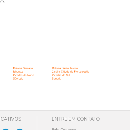
o.
Colônia Santana
Colonia Santa Teresa
Ipiranga
Jardim Cidade de Florianópolis
Picadas do Norte
Picadas do Sul
São Luiz
Serraria
ICATIVOS
ENTRE EM CONTATO
Fale Conosco