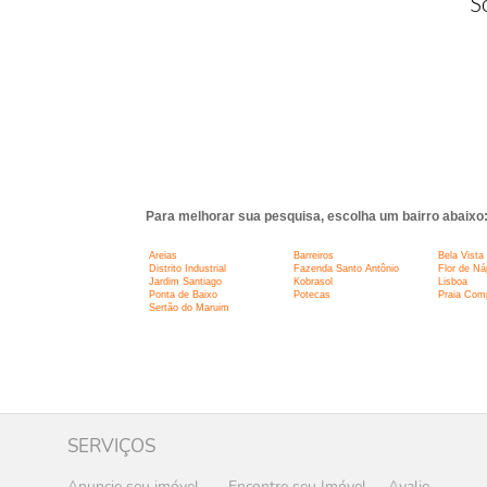
S
Para melhorar sua pesquisa, escolha um bairro abaixo
Areias
Barreiros
Bela Vista
Distrito Industrial
Fazenda Santo Antônio
Flor de Ná
Jardim Santiago
Kobrasol
Lisboa
Ponta de Baixo
Potecas
Praia Com
Sertão do Maruim
SERVIÇOS
Anuncie seu imóvel
Encontre seu Imóvel
Avalie