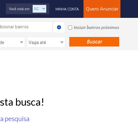
Quero Anunciar
Você está em:
MINHA CONTA
icionar bairros
Incluir bairros próximos
sta busca!
ra pesquisa