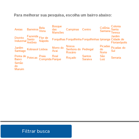
Para melhorar sua pesquisa, escolha um bairro abaixo:
Bosque
Colonia
Bela
Colônia
Areias
Barreiros
das
Campinas
Centro
Santa
Vista
Santana
Mansões
Teresa
Fazenda
Jardim
Distrito
Flor de
Santo
Forquilhas
Forquilhinha
Forquilhinhas
Ipiranga
Cidade de
Industrial
Nápolis
Antônio
Florianópolis
Nossa
Picadas
Jardim
Morro do
Picadas do
Kobrasol
Lisboa
Senhora do
Pedregal
do
Santiago
Avai
Sul
Rosário
Norte
Ponta de
Praia
Real
Santos
São
Potecas
Roçado
Serraria
Baixo
Comprida
Parque
Saraiva
Luiz
Sertão
do
Maruim
Filtrar busca