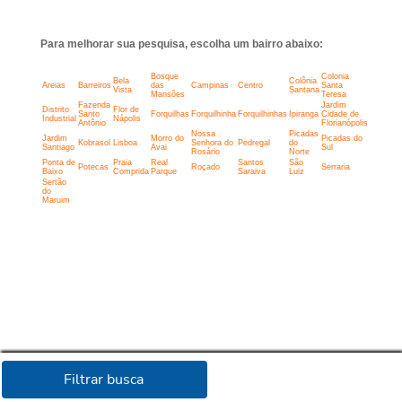
Para melhorar sua pesquisa, escolha um bairro abaixo:
Bosque
Colonia
Bela
Colônia
Areias
Barreiros
das
Campinas
Centro
Santa
Vista
Santana
Mansões
Teresa
Fazenda
Jardim
Distrito
Flor de
Santo
Forquilhas
Forquilhinha
Forquilhinhas
Ipiranga
Cidade de
Industrial
Nápolis
Antônio
Florianópolis
Nossa
Picadas
Jardim
Morro do
Picadas do
Kobrasol
Lisboa
Senhora do
Pedregal
do
Santiago
Avai
Sul
Rosário
Norte
Ponta de
Praia
Real
Santos
São
Potecas
Roçado
Serraria
Baixo
Comprida
Parque
Saraiva
Luiz
Sertão
do
Maruim
Filtrar busca