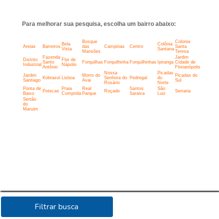
Para melhorar sua pesquisa, escolha um bairro abaixo:
Bosque
Colonia
Bela
Colônia
Areias
Barreiros
das
Campinas
Centro
Santa
Vista
Santana
Mansões
Teresa
Fazenda
Jardim
Distrito
Flor de
Santo
Forquilhas
Forquilhinha
Forquilhinhas
Ipiranga
Cidade de
Industrial
Nápolis
Antônio
Florianópolis
Nossa
Picadas
Jardim
Morro do
Picadas do
Kobrasol
Lisboa
Senhora do
Pedregal
do
Santiago
Avai
Sul
Rosário
Norte
Ponta de
Praia
Real
Santos
São
Potecas
Roçado
Serraria
Baixo
Comprida
Parque
Saraiva
Luiz
Sertão
do
Maruim
Filtrar busca