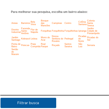
Para melhorar sua pesquisa, escolha um bairro abaixo:
Bosque
Colonia
Bela
Colônia
Areias
Barreiros
das
Campinas
Centro
Santa
Vista
Santana
Mansões
Teresa
Fazenda
Jardim
Distrito
Flor de
Santo
Forquilhas
Forquilhinha
Forquilhinhas
Ipiranga
Cidade de
Industrial
Nápolis
Antônio
Florianópolis
Nossa
Picadas
Jardim
Morro do
Picadas do
Kobrasol
Lisboa
Senhora do
Pedregal
do
Santiago
Avai
Sul
Rosário
Norte
Ponta de
Praia
Real
Santos
São
Potecas
Roçado
Serraria
Baixo
Comprida
Parque
Saraiva
Luiz
Sertão
do
Maruim
Filtrar busca