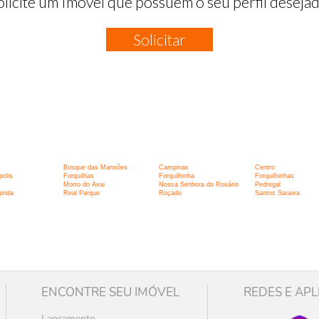
olicite um Imóvel que possuem o seu perfil desejad
Solicitar
:
Bosque das Mansões
Campinas
Centro
polis
Forquilhas
Forquilhinha
Forquilhinhas
Morro do Avai
Nossa Senhora do Rosário
Pedregal
prida
Real Parque
Roçado
Santos Saraiva
ENCONTRE SEU IMÓVEL
REDES E APL
Lançamento