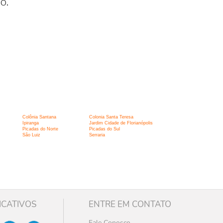
o.
Colônia Santana
Colonia Santa Teresa
Ipiranga
Jardim Cidade de Florianópolis
Picadas do Norte
Picadas do Sul
São Luiz
Serraria
ICATIVOS
ENTRE EM CONTATO
Fale Conosco