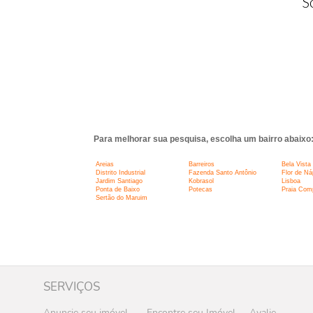
S
Para melhorar sua pesquisa, escolha um bairro abaixo
Areias
Barreiros
Bela Vista
Distrito Industrial
Fazenda Santo Antônio
Flor de Ná
Jardim Santiago
Kobrasol
Lisboa
Ponta de Baixo
Potecas
Praia Com
Sertão do Maruim
SERVIÇOS
Anuncie seu imóvel
Encontre seu Imóvel
Avalie