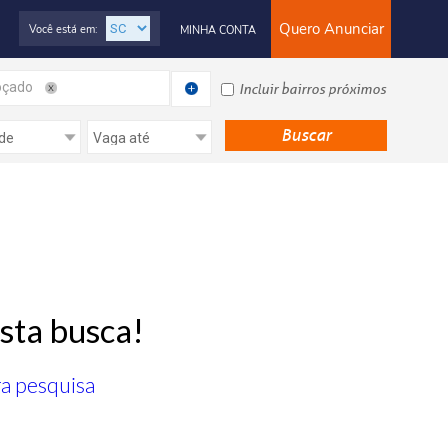
Quero Anunciar
Você está em:
MINHA CONTA
oçado
Incluir bairros próximos
sta busca!
ra pesquisa