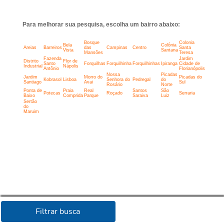
Para melhorar sua pesquisa, escolha um bairro abaixo:
Bosque
Colonia
Bela
Colônia
Areias
Barreiros
das
Campinas
Centro
Santa
Vista
Santana
Mansões
Teresa
Fazenda
Jardim
Distrito
Flor de
Santo
Forquilhas
Forquilhinha
Forquilhinhas
Ipiranga
Cidade de
Industrial
Nápolis
Antônio
Florianópolis
Nossa
Picadas
Jardim
Morro do
Picadas do
Kobrasol
Lisboa
Senhora do
Pedregal
do
Santiago
Avai
Sul
Rosário
Norte
Ponta de
Praia
Real
Santos
São
Potecas
Roçado
Serraria
Baixo
Comprida
Parque
Saraiva
Luiz
Sertão
do
Maruim
Filtrar busca