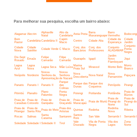
Para melhorar sua pesquisa, escolha um bairro abaixo:
Alphaville
Alto da
Barra
Barro
Alagamar
Alecrim
Areia Preta
Bodocong
Natal
Candelaria
Maxaranguape
Vermelho
Bom
Capim
Cidade da
Cidade
Candelária
Candelária II
Centro
Cidade Alta
Pastor
Macio
Esperança
Jardim
Conjunto
Cidade
Cidade
Conj. dos
Conj. dos
Conjunto
Cidade Verde
C Macio
Ponta
Nova
Satélite
Bancários
Professores
ALAGAMAR
Negra
Jardim
Dix-Sept
Felipe
Filipe
Emaús
Guarapés
Igapó
Novo
Jiqui
Rosado
Camarão
Camarão
Flamboyant
Lagoa
Lagoa
Marina
Morro
Lagoa Seca
Mãe Luíza
Mirassol
Monte Belo
Azul
Nova
Praia Sul
Branco
Nossa
Nossa
Nova
Nova
Neópolis
Nordeste
Senhora da
Senhora
Nova Natal
Pajuçara
Descoberta
Parnamirim
Apresentação
de Nazaré
Parque
Parque das
Parque dos
Panatis
Panatis I
Panatis II
das
Petrópolis
Pirangi
Dunas
Coqueiros
Colinas
Plano
Ponta
Praia de
Pitimbú
Planalto
Potengi
Potilandia
Potilândia
Palumbo
Negra
Búzios
Praia de
Praia de
Praia de
Praia de
Praia de
Praia de
Praia de
Praia de Muriú
Pirangi do
Pirangi do
Caraúbas
Cotovelo
Ganipabu
Graçandú
Maracajaú
Norte
Sul
Praia de
Praia de
Praia dos
Redinha
Praia do Meio
Quintas
Redinha
Ribeira
Pitangui
Santa Rita
Artistas
Nova
Santa
Santos
Rocas
Salinas
Santarem
San Vale
Serrambi I
Serrambi I
Catarina
Reis
Vale
Vila de Ponta
Vila dos
Zona
Soledade
Soledade I
Soledade II
Tirol
Dourado
Negra
Lagos
Norte