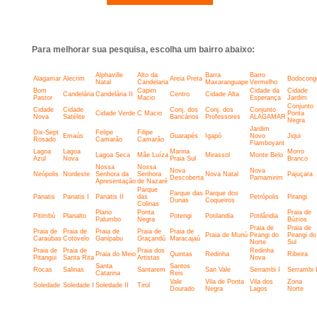
Para melhorar sua pesquisa, escolha um bairro abaixo:
Alphaville
Alto da
Barra
Barro
Alagamar
Alecrim
Areia Preta
Bodocong
Natal
Candelaria
Maxaranguape
Vermelho
Bom
Capim
Cidade da
Cidade
Candelária
Candelária II
Centro
Cidade Alta
Pastor
Macio
Esperança
Jardim
Conjunto
Cidade
Cidade
Conj. dos
Conj. dos
Conjunto
Cidade Verde
C Macio
Ponta
Nova
Satélite
Bancários
Professores
ALAGAMAR
Negra
Jardim
Dix-Sept
Felipe
Filipe
Emaús
Guarapés
Igapó
Novo
Jiqui
Rosado
Camarão
Camarão
Flamboyant
Lagoa
Lagoa
Marina
Morro
Lagoa Seca
Mãe Luíza
Mirassol
Monte Belo
Azul
Nova
Praia Sul
Branco
Nossa
Nossa
Nova
Nova
Neópolis
Nordeste
Senhora da
Senhora
Nova Natal
Pajuçara
Descoberta
Parnamirim
Apresentação
de Nazaré
Parque
Parque das
Parque dos
Panatis
Panatis I
Panatis II
das
Petrópolis
Pirangi
Dunas
Coqueiros
Colinas
Plano
Ponta
Praia de
Pitimbú
Planalto
Potengi
Potilandia
Potilândia
Palumbo
Negra
Búzios
Praia de
Praia de
Praia de
Praia de
Praia de
Praia de
Praia de
Praia de Muriú
Pirangi do
Pirangi do
Caraúbas
Cotovelo
Ganipabu
Graçandú
Maracajaú
Norte
Sul
Praia de
Praia de
Praia dos
Redinha
Praia do Meio
Quintas
Redinha
Ribeira
Pitangui
Santa Rita
Artistas
Nova
Santa
Santos
Rocas
Salinas
Santarem
San Vale
Serrambi I
Serrambi I
Catarina
Reis
Vale
Vila de Ponta
Vila dos
Zona
Soledade
Soledade I
Soledade II
Tirol
Dourado
Negra
Lagos
Norte