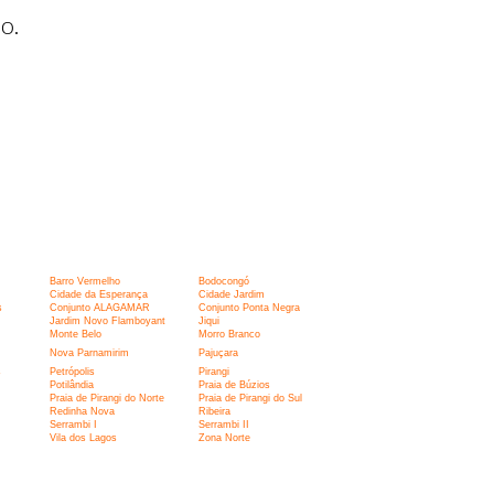
o.
Barro Vermelho
Bodocongó
Cidade da Esperança
Cidade Jardim
s
Conjunto ALAGAMAR
Conjunto Ponta Negra
Jardim Novo Flamboyant
Jiqui
Monte Belo
Morro Branco
Nova Parnamirim
Pajuçara
s
Petrópolis
Pirangi
Potilândia
Praia de Búzios
Praia de Pirangi do Norte
Praia de Pirangi do Sul
Redinha Nova
Ribeira
Serrambi I
Serrambi II
Vila dos Lagos
Zona Norte