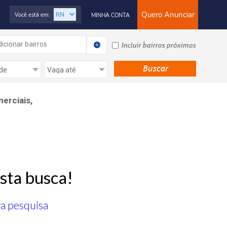
Quero Anunciar
Você está em:
MINHA CONTA
icionar bairros
Incluir bairros próximos
erciais,
sta busca!
ra pesquisa