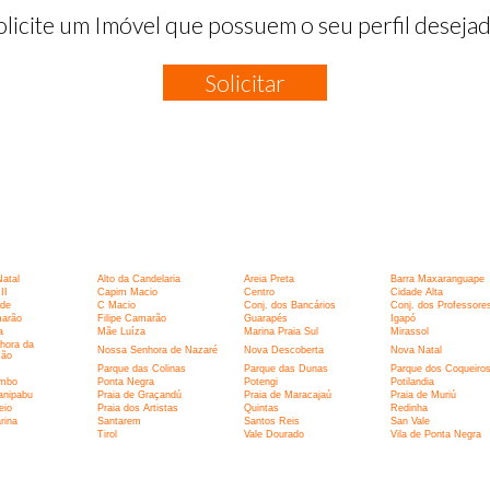
olicite um Imóvel que possuem o seu perfil desejad
Solicitar
:
Natal
Alto da Candelaria
Areia Preta
Barra Maxaranguape
II
Capim Macio
Centro
Cidade Alta
rde
C Macio
Conj. dos Bancários
Conj. dos Professore
marão
Filipe Camarão
Guarapés
Igapó
a
Mãe Luíza
Marina Praia Sul
Mirassol
hora da
Nossa Senhora de Nazaré
Nova Descoberta
Nova Natal
ção
Parque das Colinas
Parque das Dunas
Parque dos Coqueiro
umbo
Ponta Negra
Potengi
Potilandia
anipabu
Praia de Graçandú
Praia de Maracajaú
Praia de Muriú
eio
Praia dos Artistas
Quintas
Redinha
rina
Santarem
Santos Reis
San Vale
I
Tirol
Vale Dourado
Vila de Ponta Negra