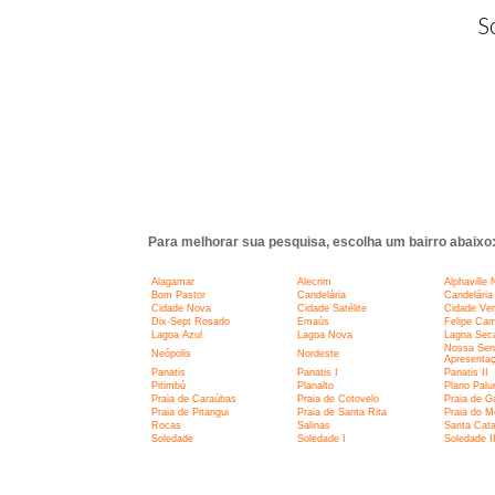
S
Para melhorar sua pesquisa, escolha um bairro abaixo
Alagamar
Alecrim
Alphaville 
Bom Pastor
Candelária
Candelária 
Cidade Nova
Cidade Satélite
Cidade Ve
Dix-Sept Rosado
Emaús
Felipe Ca
Lagoa Azul
Lagoa Nova
Lagoa Sec
Nossa Sen
Neópolis
Nordeste
Apresenta
Panatis
Panatis I
Panatis II
Pitimbú
Planalto
Plano Pal
Praia de Caraúbas
Praia de Cotovelo
Praia de G
Praia de Pitangui
Praia de Santa Rita
Praia do M
Rocas
Salinas
Santa Cata
Soledade
Soledade I
Soledade I