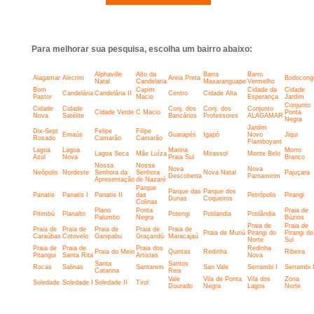
Para melhorar sua pesquisa, escolha um bairro abaixo:
Alphaville
Alto da
Barra
Barro
Alagamar
Alecrim
Areia Preta
Bodocong
Natal
Candelaria
Maxaranguape
Vermelho
Bom
Capim
Cidade da
Cidade
Candelária
Candelária II
Centro
Cidade Alta
Pastor
Macio
Esperança
Jardim
Conjunto
Cidade
Cidade
Conj. dos
Conj. dos
Conjunto
Cidade Verde
C Macio
Ponta
Nova
Satélite
Bancários
Professores
ALAGAMAR
Negra
Jardim
Dix-Sept
Felipe
Filipe
Emaús
Guarapés
Igapó
Novo
Jiqui
Rosado
Camarão
Camarão
Flamboyant
Lagoa
Lagoa
Marina
Morro
Lagoa Seca
Mãe Luíza
Mirassol
Monte Belo
Azul
Nova
Praia Sul
Branco
Nossa
Nossa
Nova
Nova
Neópolis
Nordeste
Senhora da
Senhora
Nova Natal
Pajuçara
Descoberta
Parnamirim
Apresentação
de Nazaré
Parque
Parque das
Parque dos
Panatis
Panatis I
Panatis II
das
Petrópolis
Pirangi
Dunas
Coqueiros
Colinas
Plano
Ponta
Praia de
Pitimbú
Planalto
Potengi
Potilandia
Potilândia
Palumbo
Negra
Búzios
Praia de
Praia de
Praia de
Praia de
Praia de
Praia de
Praia de
Praia de Muriú
Pirangi do
Pirangi do
Caraúbas
Cotovelo
Ganipabu
Graçandú
Maracajaú
Norte
Sul
Praia de
Praia de
Praia dos
Redinha
Praia do Meio
Quintas
Redinha
Ribeira
Pitangui
Santa Rita
Artistas
Nova
Santa
Santos
Rocas
Salinas
Santarem
San Vale
Serrambi I
Serrambi I
Catarina
Reis
Vale
Vila de Ponta
Vila dos
Zona
Soledade
Soledade I
Soledade II
Tirol
Dourado
Negra
Lagos
Norte