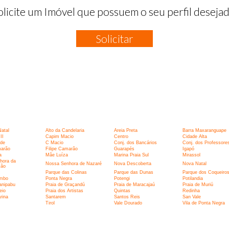
olicite um Imóvel que possuem o seu perfil desejad
Solicitar
:
Natal
Alto da Candelaria
Areia Preta
Barra Maxaranguape
II
Capim Macio
Centro
Cidade Alta
rde
C Macio
Conj. dos Bancários
Conj. dos Professore
marão
Filipe Camarão
Guarapés
Igapó
a
Mãe Luíza
Marina Praia Sul
Mirassol
hora da
Nossa Senhora de Nazaré
Nova Descoberta
Nova Natal
ção
Parque das Colinas
Parque das Dunas
Parque dos Coqueiro
umbo
Ponta Negra
Potengi
Potilandia
anipabu
Praia de Graçandú
Praia de Maracajaú
Praia de Muriú
eio
Praia dos Artistas
Quintas
Redinha
rina
Santarem
Santos Reis
San Vale
I
Tirol
Vale Dourado
Vila de Ponta Negra