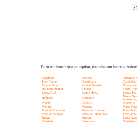
S
Para melhorar sua pesquisa, escolha um bairro abaixo
Alagamar
Alecrim
Alphaville 
Bom Pastor
Candelária
Candelária 
Cidade Nova
Cidade Satélite
Cidade Ve
Dix-Sept Rosado
Emaús
Felipe Ca
Lagoa Azul
Lagoa Nova
Lagoa Sec
Nossa Sen
Neópolis
Nordeste
Apresenta
Panatis
Panatis I
Panatis II
Pitimbú
Planalto
Plano Pal
Praia de Caraúbas
Praia de Cotovelo
Praia de G
Praia de Pitangui
Praia de Santa Rita
Praia do M
Rocas
Salinas
Santa Cata
Soledade
Soledade I
Soledade I