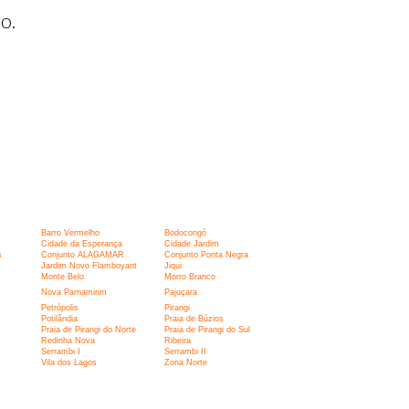
o.
Barro Vermelho
Bodocongó
Cidade da Esperança
Cidade Jardim
s
Conjunto ALAGAMAR
Conjunto Ponta Negra
Jardim Novo Flamboyant
Jiqui
Monte Belo
Morro Branco
Nova Parnamirim
Pajuçara
s
Petrópolis
Pirangi
Potilândia
Praia de Búzios
Praia de Pirangi do Norte
Praia de Pirangi do Sul
Redinha Nova
Ribeira
Serrambi I
Serrambi II
Vila dos Lagos
Zona Norte