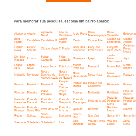
Para melhorar sua pesquisa, escolha um bairro abaixo:
Alphaville
Alto da
Barra
Barro
Alagamar
Alecrim
Areia Preta
Bodocong
Natal
Candelaria
Maxaranguape
Vermelho
Bom
Capim
Cidade da
Cidade
Candelária
Candelária II
Centro
Cidade Alta
Pastor
Macio
Esperança
Jardim
Conjunto
Cidade
Cidade
Conj. dos
Conj. dos
Conjunto
Cidade Verde
C Macio
Ponta
Nova
Satélite
Bancários
Professores
ALAGAMAR
Negra
Jardim
Dix-Sept
Felipe
Filipe
Emaús
Guarapés
Igapó
Novo
Jiqui
Rosado
Camarão
Camarão
Flamboyant
Lagoa
Lagoa
Marina
Morro
Lagoa Seca
Mãe Luíza
Mirassol
Monte Belo
Azul
Nova
Praia Sul
Branco
Nossa
Nossa
Nova
Nova
Neópolis
Nordeste
Senhora da
Senhora
Nova Natal
Pajuçara
Descoberta
Parnamirim
Apresentação
de Nazaré
Parque
Parque das
Parque dos
Panatis
Panatis I
Panatis II
das
Petrópolis
Pirangi
Dunas
Coqueiros
Colinas
Plano
Ponta
Praia de
Pitimbú
Planalto
Potengi
Potilandia
Potilândia
Palumbo
Negra
Búzios
Praia de
Praia de
Praia de
Praia de
Praia de
Praia de
Praia de
Praia de Muriú
Pirangi do
Pirangi do
Caraúbas
Cotovelo
Ganipabu
Graçandú
Maracajaú
Norte
Sul
Praia de
Praia de
Praia dos
Redinha
Praia do Meio
Quintas
Redinha
Ribeira
Pitangui
Santa Rita
Artistas
Nova
Santa
Santos
Rocas
Salinas
Santarem
San Vale
Serrambi I
Serrambi I
Catarina
Reis
Vale
Vila de Ponta
Vila dos
Zona
Soledade
Soledade I
Soledade II
Tirol
Dourado
Negra
Lagos
Norte