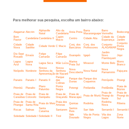
Para melhorar sua pesquisa, escolha um bairro abaixo:
Alphaville
Alto da
Barra
Barro
Alagamar
Alecrim
Areia Preta
Bodocong
Natal
Candelaria
Maxaranguape
Vermelho
Bom
Capim
Cidade da
Cidade
Candelária
Candelária II
Centro
Cidade Alta
Pastor
Macio
Esperança
Jardim
Conjunto
Cidade
Cidade
Conj. dos
Conj. dos
Conjunto
Cidade Verde
C Macio
Ponta
Nova
Satélite
Bancários
Professores
ALAGAMAR
Negra
Jardim
Dix-Sept
Felipe
Filipe
Emaús
Guarapés
Igapó
Novo
Jiqui
Rosado
Camarão
Camarão
Flamboyant
Lagoa
Lagoa
Marina
Morro
Lagoa Seca
Mãe Luíza
Mirassol
Monte Belo
Azul
Nova
Praia Sul
Branco
Nossa
Nossa
Nova
Nova
Neópolis
Nordeste
Senhora da
Senhora
Nova Natal
Pajuçara
Descoberta
Parnamirim
Apresentação
de Nazaré
Parque
Parque das
Parque dos
Panatis
Panatis I
Panatis II
das
Petrópolis
Pirangi
Dunas
Coqueiros
Colinas
Plano
Ponta
Praia de
Pitimbú
Planalto
Potengi
Potilandia
Potilândia
Palumbo
Negra
Búzios
Praia de
Praia de
Praia de
Praia de
Praia de
Praia de
Praia de
Praia de Muriú
Pirangi do
Pirangi do
Caraúbas
Cotovelo
Ganipabu
Graçandú
Maracajaú
Norte
Sul
Praia de
Praia de
Praia dos
Redinha
Praia do Meio
Quintas
Redinha
Ribeira
Pitangui
Santa Rita
Artistas
Nova
Santa
Santos
Rocas
Salinas
Santarem
San Vale
Serrambi I
Serrambi I
Catarina
Reis
Vale
Vila de Ponta
Vila dos
Zona
Soledade
Soledade I
Soledade II
Tirol
Dourado
Negra
Lagos
Norte