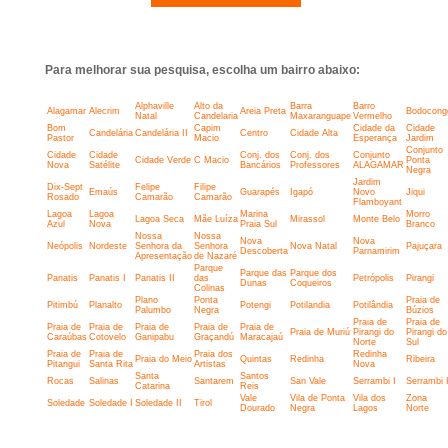
Para melhorar sua pesquisa, escolha um bairro abaixo:
Alphaville
Alto da
Barra
Barro
Alagamar
Alecrim
Areia Preta
Bodocong
Natal
Candelaria
Maxaranguape
Vermelho
Bom
Capim
Cidade da
Cidade
Candelária
Candelária II
Centro
Cidade Alta
Pastor
Macio
Esperança
Jardim
Conjunto
Cidade
Cidade
Conj. dos
Conj. dos
Conjunto
Cidade Verde
C Macio
Ponta
Nova
Satélite
Bancários
Professores
ALAGAMAR
Negra
Jardim
Dix-Sept
Felipe
Filipe
Emaús
Guarapés
Igapó
Novo
Jiqui
Rosado
Camarão
Camarão
Flamboyant
Lagoa
Lagoa
Marina
Morro
Lagoa Seca
Mãe Luíza
Mirassol
Monte Belo
Azul
Nova
Praia Sul
Branco
Nossa
Nossa
Nova
Nova
Neópolis
Nordeste
Senhora da
Senhora
Nova Natal
Pajuçara
Descoberta
Parnamirim
Apresentação
de Nazaré
Parque
Parque das
Parque dos
Panatis
Panatis I
Panatis II
das
Petrópolis
Pirangi
Dunas
Coqueiros
Colinas
Plano
Ponta
Praia de
Pitimbú
Planalto
Potengi
Potilandia
Potilândia
Palumbo
Negra
Búzios
Praia de
Praia de
Praia de
Praia de
Praia de
Praia de
Praia de
Praia de Muriú
Pirangi do
Pirangi do
Caraúbas
Cotovelo
Ganipabu
Graçandú
Maracajaú
Norte
Sul
Praia de
Praia de
Praia dos
Redinha
Praia do Meio
Quintas
Redinha
Ribeira
Pitangui
Santa Rita
Artistas
Nova
Santa
Santos
Rocas
Salinas
Santarem
San Vale
Serrambi I
Serrambi I
Catarina
Reis
Vale
Vila de Ponta
Vila dos
Zona
Soledade
Soledade I
Soledade II
Tirol
Dourado
Negra
Lagos
Norte