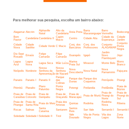
Para melhorar sua pesquisa, escolha um bairro abaixo:
Alphaville
Alto da
Barra
Barro
Alagamar
Alecrim
Areia Preta
Bodocong
Natal
Candelaria
Maxaranguape
Vermelho
Bom
Capim
Cidade da
Cidade
Candelária
Candelária II
Centro
Cidade Alta
Pastor
Macio
Esperança
Jardim
Conjunto
Cidade
Cidade
Conj. dos
Conj. dos
Conjunto
Cidade Verde
C Macio
Ponta
Nova
Satélite
Bancários
Professores
ALAGAMAR
Negra
Jardim
Dix-Sept
Felipe
Filipe
Emaús
Guarapés
Igapó
Novo
Jiqui
Rosado
Camarão
Camarão
Flamboyant
Lagoa
Lagoa
Marina
Morro
Lagoa Seca
Mãe Luíza
Mirassol
Monte Belo
Azul
Nova
Praia Sul
Branco
Nossa
Nossa
Nova
Nova
Neópolis
Nordeste
Senhora da
Senhora
Nova Natal
Pajuçara
Descoberta
Parnamirim
Apresentação
de Nazaré
Parque
Parque das
Parque dos
Panatis
Panatis I
Panatis II
das
Petrópolis
Pirangi
Dunas
Coqueiros
Colinas
Plano
Ponta
Praia de
Pitimbú
Planalto
Potengi
Potilandia
Potilândia
Palumbo
Negra
Búzios
Praia de
Praia de
Praia de
Praia de
Praia de
Praia de
Praia de
Praia de Muriú
Pirangi do
Pirangi do
Caraúbas
Cotovelo
Ganipabu
Graçandú
Maracajaú
Norte
Sul
Praia de
Praia de
Praia dos
Redinha
Praia do Meio
Quintas
Redinha
Ribeira
Pitangui
Santa Rita
Artistas
Nova
Santa
Santos
Rocas
Salinas
Santarem
San Vale
Serrambi I
Serrambi I
Catarina
Reis
Vale
Vila de Ponta
Vila dos
Zona
Soledade
Soledade I
Soledade II
Tirol
Dourado
Negra
Lagos
Norte