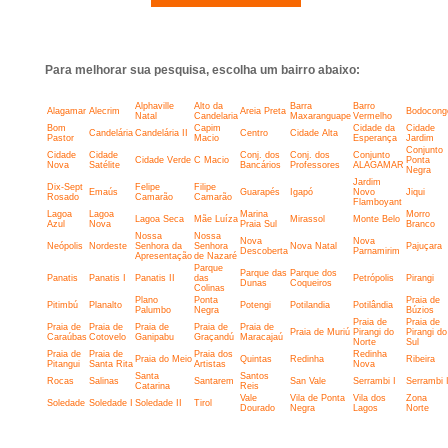
Para melhorar sua pesquisa, escolha um bairro abaixo:
Alphaville
Alto da
Barra
Barro
Alagamar
Alecrim
Areia Preta
Bodocong
Natal
Candelaria
Maxaranguape
Vermelho
Bom
Capim
Cidade da
Cidade
Candelária
Candelária II
Centro
Cidade Alta
Pastor
Macio
Esperança
Jardim
Conjunto
Cidade
Cidade
Conj. dos
Conj. dos
Conjunto
Cidade Verde
C Macio
Ponta
Nova
Satélite
Bancários
Professores
ALAGAMAR
Negra
Jardim
Dix-Sept
Felipe
Filipe
Emaús
Guarapés
Igapó
Novo
Jiqui
Rosado
Camarão
Camarão
Flamboyant
Lagoa
Lagoa
Marina
Morro
Lagoa Seca
Mãe Luíza
Mirassol
Monte Belo
Azul
Nova
Praia Sul
Branco
Nossa
Nossa
Nova
Nova
Neópolis
Nordeste
Senhora da
Senhora
Nova Natal
Pajuçara
Descoberta
Parnamirim
Apresentação
de Nazaré
Parque
Parque das
Parque dos
Panatis
Panatis I
Panatis II
das
Petrópolis
Pirangi
Dunas
Coqueiros
Colinas
Plano
Ponta
Praia de
Pitimbú
Planalto
Potengi
Potilandia
Potilândia
Palumbo
Negra
Búzios
Praia de
Praia de
Praia de
Praia de
Praia de
Praia de
Praia de
Praia de Muriú
Pirangi do
Pirangi do
Caraúbas
Cotovelo
Ganipabu
Graçandú
Maracajaú
Norte
Sul
Praia de
Praia de
Praia dos
Redinha
Praia do Meio
Quintas
Redinha
Ribeira
Pitangui
Santa Rita
Artistas
Nova
Santa
Santos
Rocas
Salinas
Santarem
San Vale
Serrambi I
Serrambi I
Catarina
Reis
Vale
Vila de Ponta
Vila dos
Zona
Soledade
Soledade I
Soledade II
Tirol
Dourado
Negra
Lagos
Norte