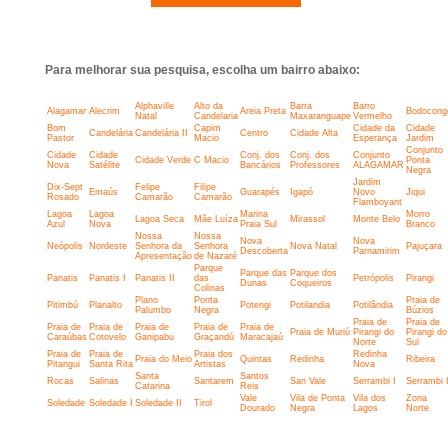
Para melhorar sua pesquisa, escolha um bairro abaixo:
Alphaville
Alto da
Barra
Barro
Alagamar
Alecrim
Areia Preta
Bodocong
Natal
Candelaria
Maxaranguape
Vermelho
Bom
Capim
Cidade da
Cidade
Candelária
Candelária II
Centro
Cidade Alta
Pastor
Macio
Esperança
Jardim
Conjunto
Cidade
Cidade
Conj. dos
Conj. dos
Conjunto
Cidade Verde
C Macio
Ponta
Nova
Satélite
Bancários
Professores
ALAGAMAR
Negra
Jardim
Dix-Sept
Felipe
Filipe
Emaús
Guarapés
Igapó
Novo
Jiqui
Rosado
Camarão
Camarão
Flamboyant
Lagoa
Lagoa
Marina
Morro
Lagoa Seca
Mãe Luíza
Mirassol
Monte Belo
Azul
Nova
Praia Sul
Branco
Nossa
Nossa
Nova
Nova
Neópolis
Nordeste
Senhora da
Senhora
Nova Natal
Pajuçara
Descoberta
Parnamirim
Apresentação
de Nazaré
Parque
Parque das
Parque dos
Panatis
Panatis I
Panatis II
das
Petrópolis
Pirangi
Dunas
Coqueiros
Colinas
Plano
Ponta
Praia de
Pitimbú
Planalto
Potengi
Potilandia
Potilândia
Palumbo
Negra
Búzios
Praia de
Praia de
Praia de
Praia de
Praia de
Praia de
Praia de
Praia de Muriú
Pirangi do
Pirangi do
Caraúbas
Cotovelo
Ganipabu
Graçandú
Maracajaú
Norte
Sul
Praia de
Praia de
Praia dos
Redinha
Praia do Meio
Quintas
Redinha
Ribeira
Pitangui
Santa Rita
Artistas
Nova
Santa
Santos
Rocas
Salinas
Santarem
San Vale
Serrambi I
Serrambi I
Catarina
Reis
Vale
Vila de Ponta
Vila dos
Zona
Soledade
Soledade I
Soledade II
Tirol
Dourado
Negra
Lagos
Norte