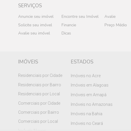
SERVIÇOS
Anuncie seu imóvel
Encontre seu Imóvel
Avalie
Solicite seu imóvel
Financie
Preço Médio
Avalie seu imóvel
Dicas
IMÓVEIS
ESTADOS
Residenciais por Cidade
Imóveis no Acre
Residenciais por Bairro
Imóveis em Alagoas
Residenciais por Local
Imóveis em Amapá
Comerciais por Cidade
Imóveis no Amazonas
Comerciais por Bairro
Imóveis na Bahia
Comerciais por Local
Imóveis no Ceará
Imóveis Novos