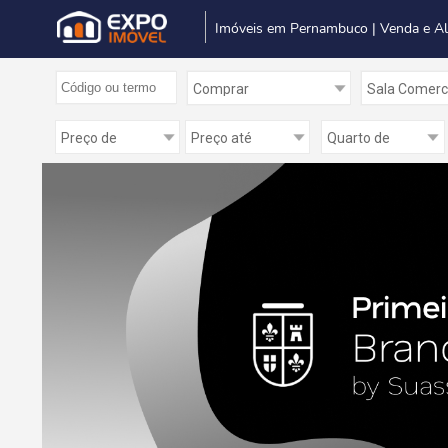
Imóveis em Pernambuco | Venda e A