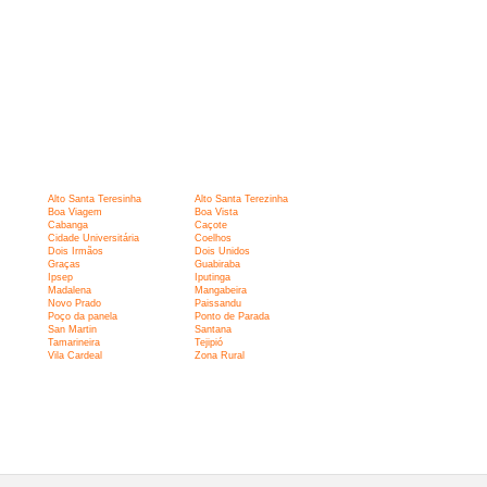
Alto Santa Teresinha
Alto Santa Terezinha
Boa Viagem
Boa Vista
Cabanga
Caçote
Cidade Universitária
Coelhos
Dois Irmãos
Dois Unidos
Graças
Guabiraba
Ipsep
Iputinga
Madalena
Mangabeira
Novo Prado
Paissandu
Poço da panela
Ponto de Parada
San Martin
Santana
Tamarineira
Tejipió
Vila Cardeal
Zona Rural