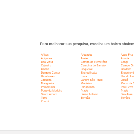
Para melhorar sua pesquisa, escolha um bairro abaixo
Aflitos
Afogados
Água Fria
Apipucos
Areias
Arruda
Boa Vista
Bomba do Hemetério
Bongi
Cajueiro
Campina do Barreto
Campo Gr
Cohab
Coqueiral
Cordeiro
Dumont Center
Encruzilhada
Engenho d
Hipódromo
Ibura
Ilha do Lei
Jaqueira
Jardim São Paulo
Jiquiá
Mangueira
Monteiro
Morro da 
Parnamirim
Passarinho
Pau-Ferro
Porto da Madeira
Prado
Prado
Santo Amaro
Santo Antônio
São José
Torre
Torreão
Torrões
Zumbi