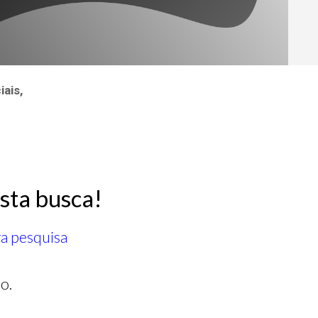
ais,
sta busca!
ra pesquisa
o.