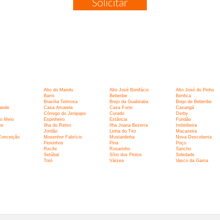
Solicitar
:
Alto do Mandu
Alto José Bonifácio
Alto José do Pinho
Barro
Beberibe
Benfica
Brasília Teimosa
Brejo da Guabiraba
Brejo de Beberibe
ande
Casa Amarela
Casa Forte
Caxangá
Córrego do Jenipapo
Curado
Derby
o Meio
Espinheiro
Estância
Fundão
te
Ilha do Retiro
Ilha Joana Bezerra
Imbiribeira
Jordão
Linha do Tiro
Macaxeira
Conceição
Mosenhor Fabrício
Mustardinha
Nova Descoberta
Peixinhos
Pina
Poço
Recife
Rosarinho
Sancho
Setúbal
Sítio dos Pintos
Soledade
Totó
Várzea
Vasco da Gama