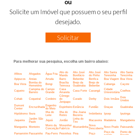
ou
Solicite um Imóvel que possuem o seu perfil
desejado.
Solicitar
Para melhorar sua pesquisa, escolha um bairro abaixo:
Alto do
Alto José
Alto José
Alto Santa
Alto Santa
Aflitos
Afogados
Água Fria
Mandu
Bonifácio
do Pinho
Teresinha
Terezinha
Apipucos
Areias
Arruda
Barro
Beberibe
Benfica
Boa Viagem
Boa Vista
Bomba do
Brasília
Brejo da
Brejo de
Boa Vista
Bongi
Cabanga
Caçote
Hemetério
Teimosa
Guabiraba
Beberibe
Campina do
Campo
Casa
Cidade
Cajueiro
Casa Forte
Caxangá
Coelhos
Barreto
Grande
Amarela
Universitária
Córrego
Dois
Cohab
Coqueiral
Cordeiro
do
Curado
Derby
Dois Irmãos
Unidos
Jenipapo
Dumont
Engenho
Encruzilhada
Espinheiro
Estância
Fundão
Graças
Guabiraba
Center
do Meio
Ilha do
Ilha do
Ilha Joana
Hipódromo
Ibura
Imbiribeira
Ipsep
Iputinga
Leite
Retiro
Bezerra
Jardim São
Linha do
Jaqueira
Jiquiá
Jordão
Macaxeira
Madalena
Mangabeira
Paulo
Tiro
Morro da
Mosenhor
Nova
Mangueira
Monteiro
Mustardinha
Novo Prado
Paissandu
Conceição
Fabrício
Descoberta
Poço da
Ponto de
Parnamirim
Passarinho
Pau-Ferro
Peixinhos
Pina
Poço
panela
Parada