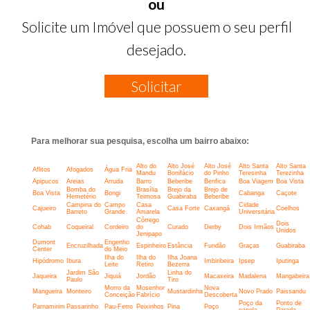
ou
Solicite um Imóvel que possuem o seu perfil
desejado.
Solicitar
Para melhorar sua pesquisa, escolha um bairro abaixo:
Alto do
Alto José
Alto José
Alto Santa
Alto Santa
Aflitos
Afogados
Água Fria
Mandu
Bonifácio
do Pinho
Teresinha
Terezinha
Apipucos
Areias
Arruda
Barro
Beberibe
Benfica
Boa Viagem
Boa Vista
Bomba do
Brasília
Brejo da
Brejo de
Boa Vista
Bongi
Cabanga
Caçote
Hemetério
Teimosa
Guabiraba
Beberibe
Campina do
Campo
Casa
Cidade
Cajueiro
Casa Forte
Caxangá
Coelhos
Barreto
Grande
Amarela
Universitária
Córrego
Dois
Cohab
Coqueiral
Cordeiro
do
Curado
Derby
Dois Irmãos
Unidos
Jenipapo
Dumont
Engenho
Encruzilhada
Espinheiro
Estância
Fundão
Graças
Guabiraba
Center
do Meio
Ilha do
Ilha do
Ilha Joana
Hipódromo
Ibura
Imbiribeira
Ipsep
Iputinga
Leite
Retiro
Bezerra
Jardim São
Linha do
Jaqueira
Jiquiá
Jordão
Macaxeira
Madalena
Mangabeira
Paulo
Tiro
Morro da
Mosenhor
Nova
Mangueira
Monteiro
Mustardinha
Novo Prado
Paissandu
Conceição
Fabrício
Descoberta
Poço da
Ponto de
Parnamirim
Passarinho
Pau-Ferro
Peixinhos
Pina
Poço
panela
Parada