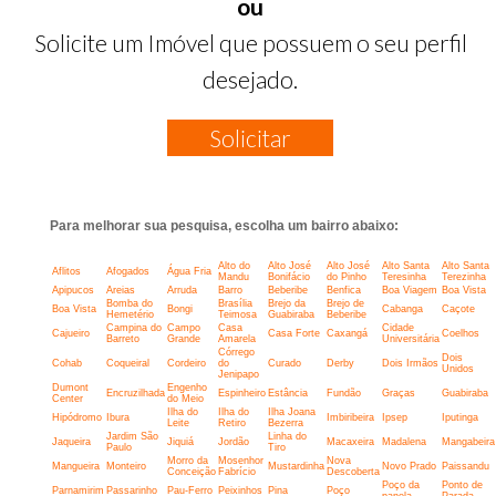
ou
Solicite um Imóvel que possuem o seu perfil
desejado.
Solicitar
Para melhorar sua pesquisa, escolha um bairro abaixo:
Alto do
Alto José
Alto José
Alto Santa
Alto Santa
Aflitos
Afogados
Água Fria
Mandu
Bonifácio
do Pinho
Teresinha
Terezinha
Apipucos
Areias
Arruda
Barro
Beberibe
Benfica
Boa Viagem
Boa Vista
Bomba do
Brasília
Brejo da
Brejo de
Boa Vista
Bongi
Cabanga
Caçote
Hemetério
Teimosa
Guabiraba
Beberibe
Campina do
Campo
Casa
Cidade
Cajueiro
Casa Forte
Caxangá
Coelhos
Barreto
Grande
Amarela
Universitária
Córrego
Dois
Cohab
Coqueiral
Cordeiro
do
Curado
Derby
Dois Irmãos
Unidos
Jenipapo
Dumont
Engenho
Encruzilhada
Espinheiro
Estância
Fundão
Graças
Guabiraba
Center
do Meio
Ilha do
Ilha do
Ilha Joana
Hipódromo
Ibura
Imbiribeira
Ipsep
Iputinga
Leite
Retiro
Bezerra
Jardim São
Linha do
Jaqueira
Jiquiá
Jordão
Macaxeira
Madalena
Mangabeira
Paulo
Tiro
Morro da
Mosenhor
Nova
Mangueira
Monteiro
Mustardinha
Novo Prado
Paissandu
Conceição
Fabrício
Descoberta
Poço da
Ponto de
Parnamirim
Passarinho
Pau-Ferro
Peixinhos
Pina
Poço
panela
Parada