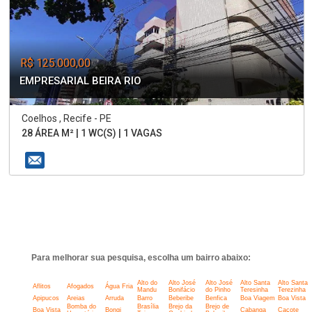
R$ 125.000,00
EMPRESARIAL BEIRA RIO
Coelhos , Recife - PE
28 ÁREA M² | 1 WC(S) | 1 VAGAS
Para melhorar sua pesquisa, escolha um bairro abaixo:
Alto do
Alto José
Alto José
Alto Santa
Alto Santa
Aflitos
Afogados
Água Fria
Mandu
Bonifácio
do Pinho
Teresinha
Terezinha
Apipucos
Areias
Arruda
Barro
Beberibe
Benfica
Boa Viagem
Boa Vista
Bomba do
Brasília
Brejo da
Brejo de
Boa Vista
Bongi
Cabanga
Caçote