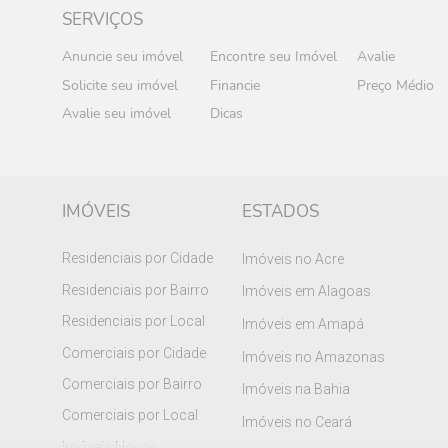
SERVIÇOS
Anuncie seu imóvel
Encontre seu Imóvel
Avalie
Solicite seu imóvel
Financie
Preço Médio
Avalie seu imóvel
Dicas
IMÓVEIS
ESTADOS
Residenciais por Cidade
Imóveis no Acre
Residenciais por Bairro
Imóveis em Alagoas
Residenciais por Local
Imóveis em Amapá
Comerciais por Cidade
Imóveis no Amazonas
Comerciais por Bairro
Imóveis na Bahia
Comerciais por Local
Imóveis no Ceará
Imóveis Novos