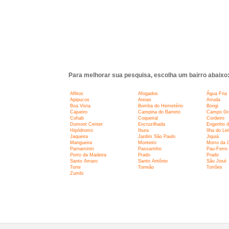
Para melhorar sua pesquisa, escolha um bairro abaixo
Aflitos
Afogados
Água Fria
Apipucos
Areias
Arruda
Boa Vista
Bomba do Hemetério
Bongi
Cajueiro
Campina do Barreto
Campo Gr
Cohab
Coqueiral
Cordeiro
Dumont Center
Encruzilhada
Engenho d
Hipódromo
Ibura
Ilha do Lei
Jaqueira
Jardim São Paulo
Jiquiá
Mangueira
Monteiro
Morro da 
Parnamirim
Passarinho
Pau-Ferro
Porto da Madeira
Prado
Prado
Santo Amaro
Santo Antônio
São José
Torre
Torreão
Torrões
Zumbi