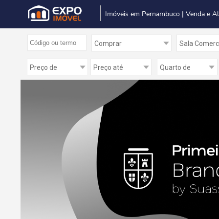
Imóveis em Pernambuco | Venda e A