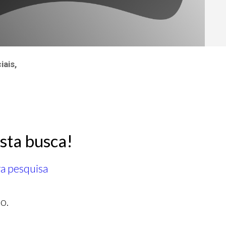
ais,
sta busca!
ra pesquisa
o.