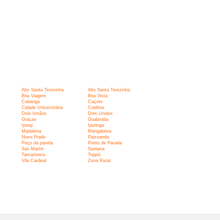
Alto Santa Teresinha
Alto Santa Terezinha
Boa Viagem
Boa Vista
Cabanga
Caçote
Cidade Universitária
Coelhos
Dois Irmãos
Dois Unidos
Graças
Guabiraba
Ipsep
Iputinga
Madalena
Mangabeira
Novo Prado
Paissandu
Poço da panela
Ponto de Parada
San Martin
Santana
Tamarineira
Tejipió
Vila Cardeal
Zona Rural