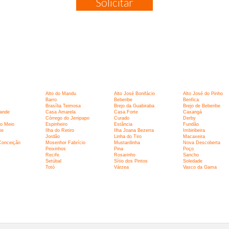
Solicitar
:
Alto do Mandu
Alto José Bonifácio
Alto José do Pinho
Barro
Beberibe
Benfica
Brasília Teimosa
Brejo da Guabiraba
Brejo de Beberibe
ande
Casa Amarela
Casa Forte
Caxangá
Córrego do Jenipapo
Curado
Derby
o Meio
Espinheiro
Estância
Fundão
te
Ilha do Retiro
Ilha Joana Bezerra
Imbiribeira
Jordão
Linha do Tiro
Macaxeira
Conceição
Mosenhor Fabrício
Mustardinha
Nova Descoberta
Peixinhos
Pina
Poço
Recife
Rosarinho
Sancho
Setúbal
Sítio dos Pintos
Soledade
Totó
Várzea
Vasco da Gama