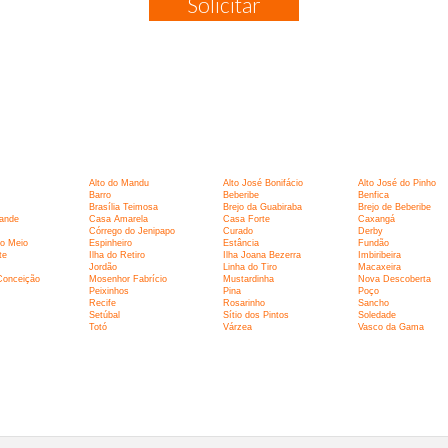
Solicitar
:
Alto do Mandu
Alto José Bonifácio
Alto José do Pinho
Barro
Beberibe
Benfica
Brasília Teimosa
Brejo da Guabiraba
Brejo de Beberibe
ande
Casa Amarela
Casa Forte
Caxangá
Córrego do Jenipapo
Curado
Derby
o Meio
Espinheiro
Estância
Fundão
te
Ilha do Retiro
Ilha Joana Bezerra
Imbiribeira
Jordão
Linha do Tiro
Macaxeira
Conceição
Mosenhor Fabrício
Mustardinha
Nova Descoberta
Peixinhos
Pina
Poço
Recife
Rosarinho
Sancho
Setúbal
Sítio dos Pintos
Soledade
Totó
Várzea
Vasco da Gama