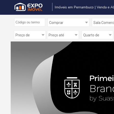
Imóveis em Pernambuco | Venda e A