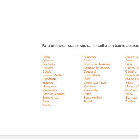
Para melhorar sua pesquisa, escolha um bairro abaixo
Aflitos
Afogados
Água Fria
Apipucos
Areias
Arruda
Boa Vista
Bomba do Hemetério
Bongi
Cajueiro
Campina do Barreto
Campo Gr
Cohab
Coqueiral
Cordeiro
Dumont Center
Encruzilhada
Engenho d
Hipódromo
Ibura
Ilha do Lei
Jaqueira
Jardim São Paulo
Jiquiá
Mangueira
Monteiro
Morro da 
Parnamirim
Passarinho
Pau-Ferro
Porto da Madeira
Prado
Prado
Santo Amaro
Santo Antônio
São José
Torre
Torreão
Torrões
Zumbi