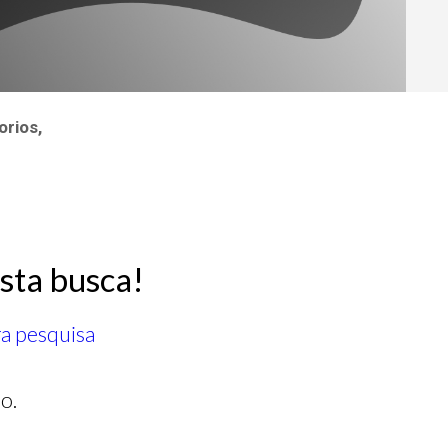
orios,
sta busca!
ra pesquisa
o.