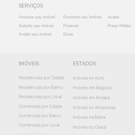
SERVIÇOS
Anuncie seu imóvel
Encontre seu Imóvel
Avalie
Solicite seu imóvel
Financie
Preço Médio
Avalie seu imóvel
Dicas
IMÓVEIS
ESTADOS
Residenciais por Cidade
Imóveis no Acre
Residenciais por Bairro
Imóveis em Alagoas
Residenciais por Local
Imóveis em Amapá
Comerciais por Cidade
Imóveis no Amazonas
Comerciais por Bairro
Imóveis na Bahia
Comerciais por Local
Imóveis no Ceará
Imóveis Novos