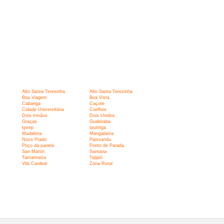
Alto Santa Teresinha
Alto Santa Terezinha
Boa Viagem
Boa Vista
Cabanga
Caçote
Cidade Universitária
Coelhos
Dois Irmãos
Dois Unidos
Graças
Guabiraba
Ipsep
Iputinga
Madalena
Mangabeira
Novo Prado
Paissandu
Poço da panela
Ponto de Parada
San Martin
Santana
Tamarineira
Tejipió
Vila Cardeal
Zona Rural