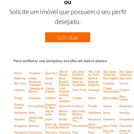
ou
Solicite um Imóvel que possuem o seu perfil
desejado.
Solicitar
Para melhorar sua pesquisa, escolha um bairro abaixo:
Alto do
Alto José
Alto José
Alto Santa
Alto Santa
Aflitos
Afogados
Água Fria
Mandu
Bonifácio
do Pinho
Teresinha
Terezinha
Apipucos
Areias
Arruda
Barro
Beberibe
Benfica
Boa Viagem
Boa Vista
Bomba do
Brasília
Brejo da
Brejo de
Boa Vista
Bongi
Cabanga
Caçote
Hemetério
Teimosa
Guabiraba
Beberibe
Campina do
Campo
Casa
Cidade
Cajueiro
Casa Forte
Caxangá
Coelhos
Barreto
Grande
Amarela
Universitária
Córrego
Dois
Cohab
Coqueiral
Cordeiro
do
Curado
Derby
Dois Irmãos
Unidos
Jenipapo
Dumont
Engenho
Encruzilhada
Espinheiro
Estância
Fundão
Graças
Guabiraba
Center
do Meio
Ilha do
Ilha do
Ilha Joana
Hipódromo
Ibura
Imbiribeira
Ipsep
Iputinga
Leite
Retiro
Bezerra
Jardim São
Linha do
Jaqueira
Jiquiá
Jordão
Macaxeira
Madalena
Mangabeira
Paulo
Tiro
Morro da
Mosenhor
Nova
Mangueira
Monteiro
Mustardinha
Novo Prado
Paissandu
Conceição
Fabrício
Descoberta
Poço da
Ponto de
Parnamirim
Passarinho
Pau-Ferro
Peixinhos
Pina
Poço
panela
Parada