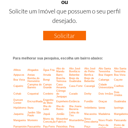
ou
Solicite um Imóvel que possuem o seu perfil
desejado.
Solicitar
Para melhorar sua pesquisa, escolha um bairro abaixo:
Alto do
Alto José
Alto José
Alto Santa
Alto Santa
Aflitos
Afogados
Água Fria
Mandu
Bonifácio
do Pinho
Teresinha
Terezinha
Apipucos
Areias
Arruda
Barro
Beberibe
Benfica
Boa Viagem
Boa Vista
Bomba do
Brasília
Brejo da
Brejo de
Boa Vista
Bongi
Cabanga
Caçote
Hemetério
Teimosa
Guabiraba
Beberibe
Campina do
Campo
Casa
Cidade
Cajueiro
Casa Forte
Caxangá
Coelhos
Barreto
Grande
Amarela
Universitária
Córrego
Dois
Cohab
Coqueiral
Cordeiro
do
Curado
Derby
Dois Irmãos
Unidos
Jenipapo
Dumont
Engenho
Encruzilhada
Espinheiro
Estância
Fundão
Graças
Guabiraba
Center
do Meio
Ilha do
Ilha do
Ilha Joana
Hipódromo
Ibura
Imbiribeira
Ipsep
Iputinga
Leite
Retiro
Bezerra
Jardim São
Linha do
Jaqueira
Jiquiá
Jordão
Macaxeira
Madalena
Mangabeira
Paulo
Tiro
Morro da
Mosenhor
Nova
Mangueira
Monteiro
Mustardinha
Novo Prado
Paissandu
Conceição
Fabrício
Descoberta
Poço da
Ponto de
Parnamirim
Passarinho
Pau-Ferro
Peixinhos
Pina
Poço
panela
Parada