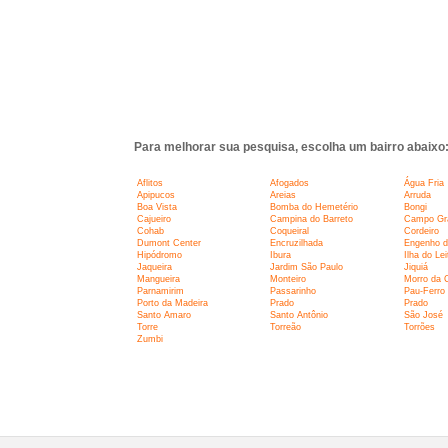
Para melhorar sua pesquisa, escolha um bairro abaixo
Aflitos
Afogados
Água Fria
Apipucos
Areias
Arruda
Boa Vista
Bomba do Hemetério
Bongi
Cajueiro
Campina do Barreto
Campo Gr
Cohab
Coqueiral
Cordeiro
Dumont Center
Encruzilhada
Engenho d
Hipódromo
Ibura
Ilha do Lei
Jaqueira
Jardim São Paulo
Jiquiá
Mangueira
Monteiro
Morro da 
Parnamirim
Passarinho
Pau-Ferro
Porto da Madeira
Prado
Prado
Santo Amaro
Santo Antônio
São José
Torre
Torreão
Torrões
Zumbi