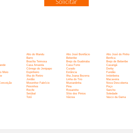
Solicitar
:
Alto do Mandu
Alto José Bonifácio
Alto José do Pinho
Barro
Beberibe
Benfica
Brasília Teimosa
Brejo da Guabiraba
Brejo de Beberibe
ande
Casa Amarela
Casa Forte
Caxangá
Córrego do Jenipapo
Curado
Derby
o Meio
Espinheiro
Estância
Fundão
te
Ilha do Retiro
Ilha Joana Bezerra
Imbiribeira
Jordão
Linha do Tiro
Macaxeira
Conceição
Mosenhor Fabrício
Mustardinha
Nova Descoberta
Peixinhos
Pina
Poço
Recife
Rosarinho
Sancho
Setúbal
Sítio dos Pintos
Soledade
Totó
Várzea
Vasco da Gama