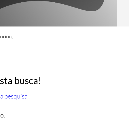
orios,
sta busca!
ra pesquisa
o.