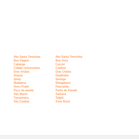
Alto Santa Teresinha
Alto Santa Terezinha
Boa Viagem
Boa Vista
Cabanga
Caçote
Cidade Universitária
Coelhos
Dois Irmãos
Dois Unidos
Graças
Guabiraba
Ipsep
Iputinga
Madalena
Mangabeira
Novo Prado
Paissandu
Poço da panela
Ponto de Parada
San Martin
Santana
Tamarineira
Tejipió
Vila Cardeal
Zona Rural