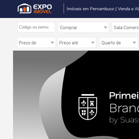
Imóveis em Pernambuco | Venda e A