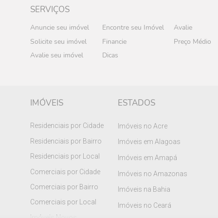
SERVIÇOS
Anuncie seu imóvel
Encontre seu Imóvel
Avalie
Solicite seu imóvel
Financie
Preço Médio
Avalie seu imóvel
Dicas
IMÓVEIS
ESTADOS
Residenciais por Cidade
Imóveis no Acre
Residenciais por Bairro
Imóveis em Alagoas
Residenciais por Local
Imóveis em Amapá
Comerciais por Cidade
Imóveis no Amazonas
Comerciais por Bairro
Imóveis na Bahia
Comerciais por Local
Imóveis no Ceará
Imóveis Novos