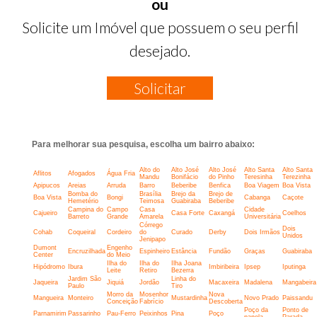
ou
Solicite um Imóvel que possuem o seu perfil
desejado.
Solicitar
Para melhorar sua pesquisa, escolha um bairro abaixo:
Alto do
Alto José
Alto José
Alto Santa
Alto Santa
Aflitos
Afogados
Água Fria
Mandu
Bonifácio
do Pinho
Teresinha
Terezinha
Apipucos
Areias
Arruda
Barro
Beberibe
Benfica
Boa Viagem
Boa Vista
Bomba do
Brasília
Brejo da
Brejo de
Boa Vista
Bongi
Cabanga
Caçote
Hemetério
Teimosa
Guabiraba
Beberibe
Campina do
Campo
Casa
Cidade
Cajueiro
Casa Forte
Caxangá
Coelhos
Barreto
Grande
Amarela
Universitária
Córrego
Dois
Cohab
Coqueiral
Cordeiro
do
Curado
Derby
Dois Irmãos
Unidos
Jenipapo
Dumont
Engenho
Encruzilhada
Espinheiro
Estância
Fundão
Graças
Guabiraba
Center
do Meio
Ilha do
Ilha do
Ilha Joana
Hipódromo
Ibura
Imbiribeira
Ipsep
Iputinga
Leite
Retiro
Bezerra
Jardim São
Linha do
Jaqueira
Jiquiá
Jordão
Macaxeira
Madalena
Mangabeira
Paulo
Tiro
Morro da
Mosenhor
Nova
Mangueira
Monteiro
Mustardinha
Novo Prado
Paissandu
Conceição
Fabrício
Descoberta
Poço da
Ponto de
Parnamirim
Passarinho
Pau-Ferro
Peixinhos
Pina
Poço
panela
Parada