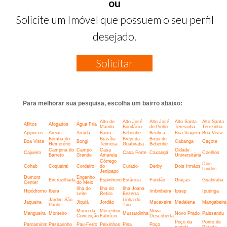
ou
Solicite um Imóvel que possuem o seu perfil
desejado.
Solicitar
Para melhorar sua pesquisa, escolha um bairro abaixo:
Alto do
Alto José
Alto José
Alto Santa
Alto Santa
Aflitos
Afogados
Água Fria
Mandu
Bonifácio
do Pinho
Teresinha
Terezinha
Apipucos
Areias
Arruda
Barro
Beberibe
Benfica
Boa Viagem
Boa Vista
Bomba do
Brasília
Brejo da
Brejo de
Boa Vista
Bongi
Cabanga
Caçote
Hemetério
Teimosa
Guabiraba
Beberibe
Campina do
Campo
Casa
Cidade
Cajueiro
Casa Forte
Caxangá
Coelhos
Barreto
Grande
Amarela
Universitária
Córrego
Dois
Cohab
Coqueiral
Cordeiro
do
Curado
Derby
Dois Irmãos
Unidos
Jenipapo
Dumont
Engenho
Encruzilhada
Espinheiro
Estância
Fundão
Graças
Guabiraba
Center
do Meio
Ilha do
Ilha do
Ilha Joana
Hipódromo
Ibura
Imbiribeira
Ipsep
Iputinga
Leite
Retiro
Bezerra
Jardim São
Linha do
Jaqueira
Jiquiá
Jordão
Macaxeira
Madalena
Mangabeira
Paulo
Tiro
Morro da
Mosenhor
Nova
Mangueira
Monteiro
Mustardinha
Novo Prado
Paissandu
Conceição
Fabrício
Descoberta
Poço da
Ponto de
Parnamirim
Passarinho
Pau-Ferro
Peixinhos
Pina
Poço
panela
Parada