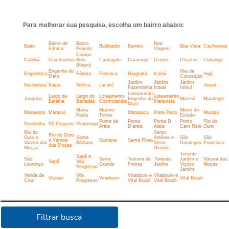
Para melhorar sua pesquisa, escolha um bairro abaixo:
Bairro de
Bairro
Boa
Badu
Baldeador
Barreto
Boa Vista
Cachoeiras
Fátima
Peixoto
Viagem
Campo
Cafubá
Camboinhas
Belo
Cantagalo
Caramujo
Centro
Charitas
Cubango
(Itaipu)
Engenho do
Ilha da
Engenhoca
Fátima
Fonseca
Gragoatá
Icaraí
Ingá
Mato
Conceição
Jardim
Jardim
Jardim
Itacoatiara
Itaipu
Ititioca
Jacaré
Joarai
Fazendinha
Icaraí
Imbuí
Loteamento
Largo da
Largo do
Loteamento
Loteamento
Jurujuba
Engenho do
Maceió
Maralegre
Batalha
Barradas
Cosmolandia
Maravista
Mato
Maria
Martins
Morro do
Maravista
Marazul
Matapaca
Mata Paca
Muriqui
Paula
Torres
Estado
Ponta da
Ponta
Ponta D
Ponto
Rio do
Pendotiba
Pé Pequeno
Piratininga
Areia
D'areia
Areia
Cem Reis
Ouro
Rio do
Santo
Rio do Ouro
Ouro e
Santa
Antônio e
São
São
e Várzea
Santana
Santa Rosa
Varzea das
Bárbara
Serra
Domingos
Francisco
das Moças
Moças
Grande
Tenente
Sapê e
São
Serra
Teixeira de
Tenente
Jardim e
Várzea das
Sapê
Vila
Lourenço
Grande
Freitas
Jardim
Viçoso
Moças
Progresso
Jardim
Venda da
Vila
Viradouro e
Viradouro e
Viçoso
Viradouro
Vital Brasil
Cruz
Progresso
Vital Brasil
Vital Brazil
Filtrar busca