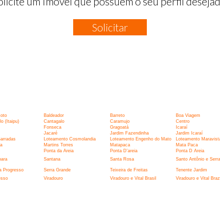
olicite um Imóvel que possuem o seu perfil desejad
Solicitar
:
xoto
Baldeador
Barreto
Boa Viagem
 (Itaipu)
Cantagalo
Caramujo
Centro
Fonseca
Gragoatá
Icaraí
Jacaré
Jardim Fazendinha
Jardim Icaraí
Barradas
Loteamento Cosmolandia
Loteamento Engenho do Mato
Loteamento Maravist
la
Martins Torres
Matapaca
Mata Paca
Ponta da Areia
Ponta D'areia
Ponta D Areia
bara
Santana
Santa Rosa
Santo Antônio e Serr
a Progresso
Serra Grande
Teixeira de Freitas
Tenente Jardim
esso
Viradouro
Viradouro e Vital Brasil
Viradouro e Vital Brazi