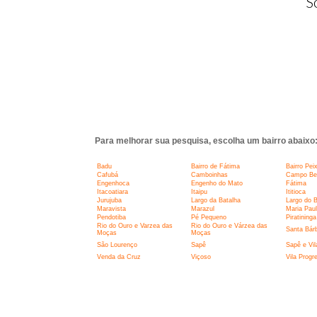
S
Para melhorar sua pesquisa, escolha um bairro abaixo
Badu
Bairro de Fátima
Bairro Pei
Cafubá
Camboinhas
Campo Belo
Engenhoca
Engenho do Mato
Fátima
Itacoatiara
Itaipu
Ititioca
Jurujuba
Largo da Batalha
Largo do 
Maravista
Marazul
Maria Pau
Pendotiba
Pé Pequeno
Piratininga
Rio do Ouro e Varzea das
Rio do Ouro e Várzea das
Santa Bár
Moças
Moças
São Lourenço
Sapê
Sapê e Vil
Venda da Cruz
Viçoso
Vila Progr