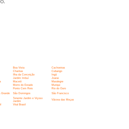
o.
Boa Vista
Cachoeiras
Charitas
Cubango
Ilha da Conceição
Ingá
Jardim Imbuí
Joarai
a
Maceió
Maralegre
Morro do Estado
Muriqui
Ponto Cem Reis
Rio do Ouro
a Grande
São Domingos
São Francisco
Tenente Jardim e Viçoso
Várzea das Moças
Jardim
l
Vital Brasil