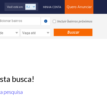
Quero Anunciar
Você está em:
MINHA CONTA
icionar bairros
Incluir bairros próximos
sta busca!
ra pesquisa