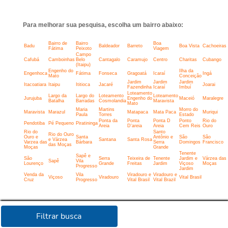
Para melhorar sua pesquisa, escolha um bairro abaixo:
Bairro de
Bairro
Boa
Badu
Baldeador
Barreto
Boa Vista
Cachoeiras
Fátima
Peixoto
Viagem
Campo
Cafubá
Camboinhas
Belo
Cantagalo
Caramujo
Centro
Charitas
Cubango
(Itaipu)
Engenho do
Ilha da
Engenhoca
Fátima
Fonseca
Gragoatá
Icaraí
Ingá
Mato
Conceição
Jardim
Jardim
Jardim
Itacoatiara
Itaipu
Ititioca
Jacaré
Joarai
Fazendinha
Icaraí
Imbuí
Loteamento
Largo da
Largo do
Loteamento
Loteamento
Jurujuba
Engenho do
Maceió
Maralegre
Batalha
Barradas
Cosmolandia
Maravista
Mato
Maria
Martins
Morro do
Maravista
Marazul
Matapaca
Mata Paca
Muriqui
Paula
Torres
Estado
Ponta da
Ponta
Ponta D
Ponto
Rio do
Pendotiba
Pé Pequeno
Piratininga
Areia
D'areia
Areia
Cem Reis
Ouro
Rio do
Santo
Rio do Ouro
Ouro e
Santa
Antônio e
São
São
e Várzea
Santana
Santa Rosa
Varzea das
Bárbara
Serra
Domingos
Francisco
das Moças
Moças
Grande
Tenente
Sapê e
São
Serra
Teixeira de
Tenente
Jardim e
Várzea das
Sapê
Vila
Lourenço
Grande
Freitas
Jardim
Viçoso
Moças
Progresso
Jardim
Venda da
Vila
Viradouro e
Viradouro e
Viçoso
Viradouro
Vital Brasil
Cruz
Progresso
Vital Brasil
Vital Brazil
Filtrar busca