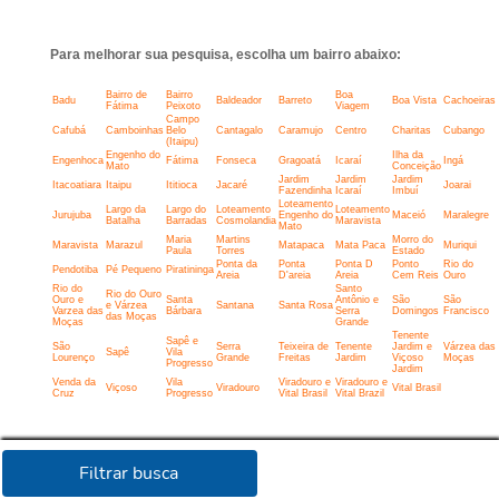
Para melhorar sua pesquisa, escolha um bairro abaixo:
Bairro de
Bairro
Boa
Badu
Baldeador
Barreto
Boa Vista
Cachoeiras
Fátima
Peixoto
Viagem
Campo
Cafubá
Camboinhas
Belo
Cantagalo
Caramujo
Centro
Charitas
Cubango
(Itaipu)
Engenho do
Ilha da
Engenhoca
Fátima
Fonseca
Gragoatá
Icaraí
Ingá
Mato
Conceição
Jardim
Jardim
Jardim
Itacoatiara
Itaipu
Ititioca
Jacaré
Joarai
Fazendinha
Icaraí
Imbuí
Loteamento
Largo da
Largo do
Loteamento
Loteamento
Jurujuba
Engenho do
Maceió
Maralegre
Batalha
Barradas
Cosmolandia
Maravista
Mato
Maria
Martins
Morro do
Maravista
Marazul
Matapaca
Mata Paca
Muriqui
Paula
Torres
Estado
Ponta da
Ponta
Ponta D
Ponto
Rio do
Pendotiba
Pé Pequeno
Piratininga
Areia
D'areia
Areia
Cem Reis
Ouro
Rio do
Santo
Rio do Ouro
Ouro e
Santa
Antônio e
São
São
e Várzea
Santana
Santa Rosa
Varzea das
Bárbara
Serra
Domingos
Francisco
das Moças
Moças
Grande
Tenente
Sapê e
São
Serra
Teixeira de
Tenente
Jardim e
Várzea das
Sapê
Vila
Lourenço
Grande
Freitas
Jardim
Viçoso
Moças
Progresso
Jardim
Venda da
Vila
Viradouro e
Viradouro e
Viçoso
Viradouro
Vital Brasil
Cruz
Progresso
Vital Brasil
Vital Brazil
Filtrar busca