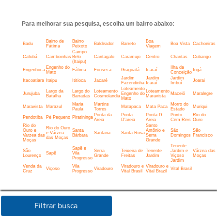
Para melhorar sua pesquisa, escolha um bairro abaixo:
Bairro de
Bairro
Boa
Badu
Baldeador
Barreto
Boa Vista
Cachoeiras
Fátima
Peixoto
Viagem
Campo
Cafubá
Camboinhas
Belo
Cantagalo
Caramujo
Centro
Charitas
Cubango
(Itaipu)
Engenho do
Ilha da
Engenhoca
Fátima
Fonseca
Gragoatá
Icaraí
Ingá
Mato
Conceição
Jardim
Jardim
Jardim
Itacoatiara
Itaipu
Ititioca
Jacaré
Joarai
Fazendinha
Icaraí
Imbuí
Loteamento
Largo da
Largo do
Loteamento
Loteamento
Jurujuba
Engenho do
Maceió
Maralegre
Batalha
Barradas
Cosmolandia
Maravista
Mato
Maria
Martins
Morro do
Maravista
Marazul
Matapaca
Mata Paca
Muriqui
Paula
Torres
Estado
Ponta da
Ponta
Ponta D
Ponto
Rio do
Pendotiba
Pé Pequeno
Piratininga
Areia
D'areia
Areia
Cem Reis
Ouro
Rio do
Santo
Rio do Ouro
Ouro e
Santa
Antônio e
São
São
e Várzea
Santana
Santa Rosa
Varzea das
Bárbara
Serra
Domingos
Francisco
das Moças
Moças
Grande
Tenente
Sapê e
São
Serra
Teixeira de
Tenente
Jardim e
Várzea das
Sapê
Vila
Lourenço
Grande
Freitas
Jardim
Viçoso
Moças
Progresso
Jardim
Venda da
Vila
Viradouro e
Viradouro e
Viçoso
Viradouro
Vital Brasil
Cruz
Progresso
Vital Brasil
Vital Brazil
Filtrar busca